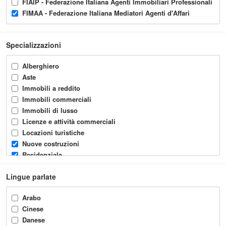
FIAIP - Federazione Italiana Agenti Immobiliari Professionali
FIMAA - Federazione Italiana Mediatori Agenti d'Affari
Specializzazioni
Alberghiero
Aste
Immobili a reddito
Immobili commerciali
Immobili di lusso
Licenze e attività commerciali
Locazioni turistiche
Nuove costruzioni
Residenziale
Sviluppo immobiliare
Lingue parlate
Terreni agricoli
Terreni edificabili
Arabo
Turistico
Cinese
Danese