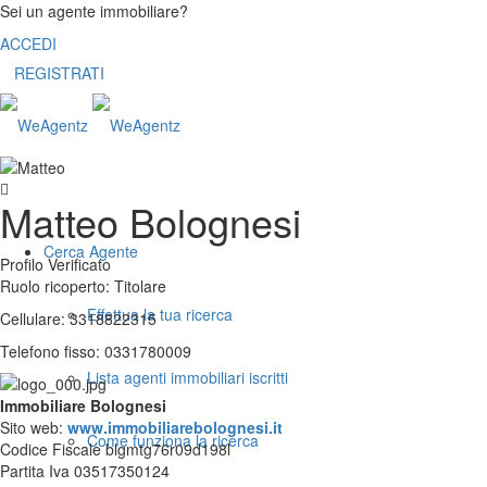
Sei un agente immobiliare?
ACCEDI
REGISTRATI
Matteo Bolognesi
Cerca Agente
Profilo Verificato
Ruolo ricoperto: Titolare
Effettua la tua ricerca
Cellulare: 3318822315
Telefono fisso: 0331780009
Lista agenti immobiliari iscritti
Immobiliare Bolognesi
Sito web:
www.immobiliarebolognesi.it
Come funziona la ricerca
Codice Fiscale blgmtg76r09d198l
Partita Iva 03517350124