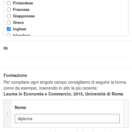
Finlandese
Francese
Giapponese
Greco
Inglese
Islandese
Italiano
Hr
Norvegese
Olandese
Polacco
Portoghese
Russo
Formazione
Spagnolo
Per compilare ogni singolo campo consigliamo di seguire la forma
Svedese
come da esempio, inserendo in alto la più recente:
Laurea in Economia e Commercio, 2015, Università di Roma
Tedesco
Turco
Ungherese
Nome
1