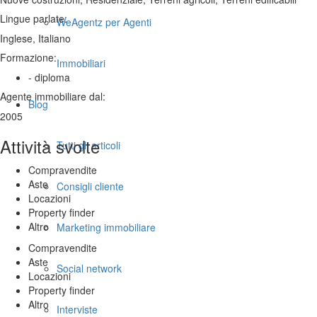
Lingue parlate:
WeAgentz per Agenti
Inglese, Italiano
Formazione:
Immobiliari
- diploma
Agente immobiliare dal:
Blog
2005
Attività svolte
Tutti gli articoli
Compravendite
Aste
Consigli cliente
Locazioni
Property finder
Altro
Marketing immobiliare
Compravendite
Aste
Social network
Locazioni
Property finder
Altro
Interviste