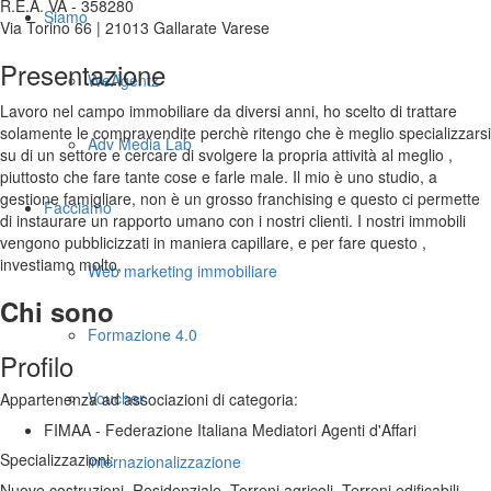
R.E.A. VA - 358280
Siamo
Via Torino 66 | 21013 Gallarate Varese
Presentazione
WeAgentz
Lavoro nel campo immobiliare da diversi anni, ho scelto di trattare
solamente le compravendite perchè ritengo che è meglio specializzarsi
Adv Media Lab
su di un settore e cercare di svolgere la propria attività al meglio ,
piuttosto che fare tante cose e farle male. Il mio è uno studio, a
gestione famigliare, non è un grosso franchising e questo ci permette
Facciamo
di instaurare un rapporto umano con i nostri clienti. I nostri immobili
vengono pubblicizzati in maniera capillare, e per fare questo ,
investiamo molto,
Web marketing immobiliare
Chi sono
Formazione 4.0
Profilo
Voucher
Appartenenza ad associazioni di categoria:
FIMAA - Federazione Italiana Mediatori Agenti d'Affari
Specializzazioni:
internazionalizzazione
Nuove costruzioni, Residenziale, Terreni agricoli, Terreni edificabili