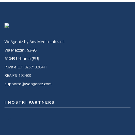
WeAgentz by Adv Media Lab s.r.l.
Via Mazzini, 93-95
61049 Urbania (PU)
P.Iva e C.F. 02571320411
REA PS-192433
supporto@weagentz.com
I NOSTRI PARTNERS
<