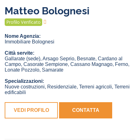
Matteo Bolognesi
Profilo Verificato
Nome Agenzia:
Immobiliare Bolognesi
Città servite:
Gallarate
(sede)
,
Arsago Seprio
,
Besnate
,
Cardano al
Campo
,
Casorate Sempione
,
Cassano Magnago
,
Ferno
,
Lonate Pozzolo
,
Samarate
Specializzazioni:
Nuove costruzioni, Residenziale, Terreni agricoli, Terreni
edificabili
VEDI PROFILO
CONTATTA