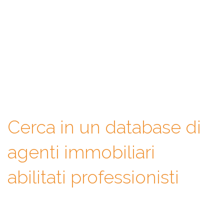
Con WeAgentz avrai la possibilità di conoscere prima l’agente
immobiliare giusto. Infatti, ti mettiamo a disposizione un
database di professionisti in cui potrai consultare e confrontare
competenze, esperienze, specializzazioni e tanto altro. La scelta
finale sarà solo tua.
Cerca in un database di
agenti immobiliari
abilitati professionisti