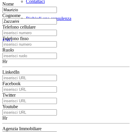
Contattaci
Nome
Cognome
Richiedi una consulenza
Telefono cellulare
Telefono fisso
ENG
Ruolo
Hr
LinkedIn
Facebook
Twitter
Youtube
Hr
Agenzia Immobiliare