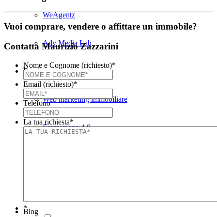
WeAgentz
Vuoi comprare, vendere o affittare un immobile?
Adv Media Lab
Contatta Maurizio Zazzarini
Nome e Cognome (richiesto)
*
Facciamo
Email (richiesto)
*
Web marketing immobiliare
Telefono
La tua richiesta
*
Formazione 4.0
Voucher internazionalizzazione
WeAgentz per Agenti Immobiliari
*
Blog