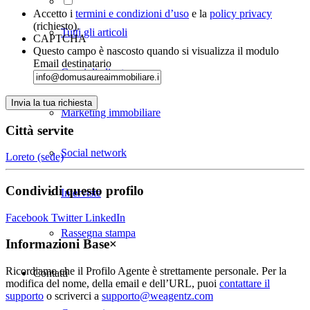
Accetto i
termini e condizioni d’uso
e la
policy privacy
(richiesto).
Tutti gli articoli
CAPTCHA
Questo campo è nascosto quando si visualizza il modulo
Email destinatario
Consigli cliente
Marketing immobiliare
Città servite
Social network
Loreto
(sede)
Condividi questo profilo
Interviste
Facebook
Twitter
LinkedIn
Rassegna stampa
Informazioni Base
×
Ricordiamo che il Profilo Agente è strettamente personale. Per la
Contatti
modifica del nome, della email e dell’URL, puoi
contattare il
supporto
o scriverci a
supporto@weagentz.com