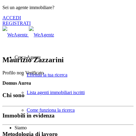
Sei un agente immobiliare?
ACCEDI
REGISTRATI
Cerca Agente
Maurizio Zazzarini
Profilo non Verificato
Effettua la tua ricerca
Domus Aurea
Lista agenti immobiliari iscritti
Chi sono
Come funziona la ricerca
Immobili in evidenza
Siamo
Metodologia di lavoro