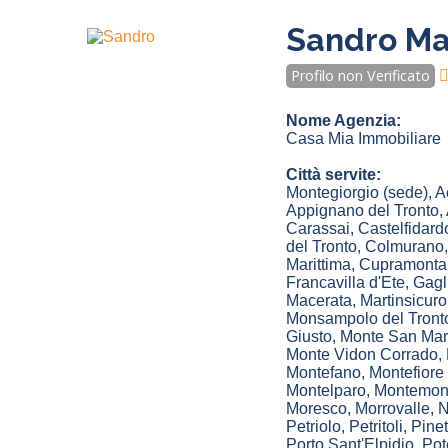
Sandro Mar
Profilo non Verificato
Nome Agenzia:
Casa Mia Immobiliare
Città servite:
Montegiorgio
(sede)
,
A
Appignano del Tronto
,
Carassai
,
Castelfidard
del Tronto
,
Colmurano
Marittima
,
Cupramonta
Francavilla d'Ete
,
Gagl
Macerata
,
Martinsicuro
Monsampolo del Tront
Giusto
,
Monte San Mar
Monte Vidon Corrado
,
Montefano
,
Montefiore 
Montelparo
,
Montemon
Moresco
,
Morrovalle
,
N
Petriolo
,
Petritoli
,
Pine
Porto Sant'Elpidio
,
Pot