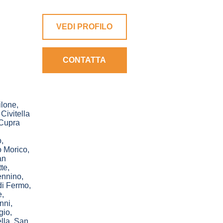
VEDI PROFILO
CONTATTA
lone
,
,
Civitella
Cupra
o
,
 Morico
,
an
te
,
ennino
,
di Fermo
,
e
,
nni
,
gio
,
lla
,
San