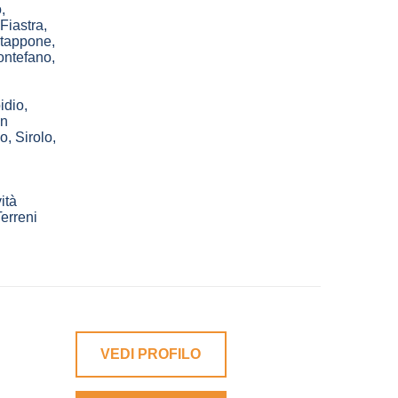
o
,
Fiastra
,
tappone
,
ntefano
,
idio
,
in
no
,
Sirolo
,
ità
erreni
VEDI PROFILO