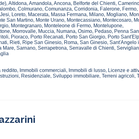
de)
,
Altidona
,
Amandola
,
Ancona
,
Belforte del Chienti
,
Camerin
alombo
,
Colmurano
,
Comunanza
,
Corridonia
,
Falerone
,
Fermo
,
Jesi
,
Loreto
,
Macerata
,
Massa Fermana
,
Milano
,
Mogliano
,
Mon
te San Martino
,
Monte Urano
,
Montecassiano
,
Montecosaro
,
Mo
rgio
,
Montegranaro
,
Monteleone di Fermo
,
Montelupone
,
ttone
,
Morrovalle
,
Muccia
,
Numana
,
Osimo
,
Pedaso
,
Penna San
itoli
,
Pioraco
,
Porto Recanati
,
Porto San Giorgio
,
Porto Sant'Elp
ati
,
Rieti
,
Ripe San Ginesio
,
Roma
,
San Ginesio
,
Sant'Angelo 
 a Mare
,
Sarnano
,
Serrapetrona
,
Serravalle di Chienti
,
Serviglia
glia
 reddito, Immobili commerciali, Immobili di lusso, Licenze e attiv
ruzioni, Residenziale, Sviluppo immobiliare, Terreni agricoli, T
azzarini