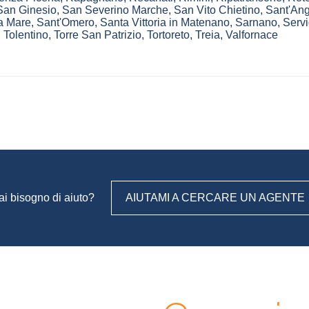
San Ginesio
,
San Severino Marche
,
San Vito Chietino
,
Sant'Ang
 a Mare
,
Sant'Omero
,
Santa Vittoria in Matenano
,
Sarnano
,
Servi
,
Tolentino
,
Torre San Patrizio
,
Tortoreto
,
Treia
,
Valfornace
ai bisogno di aiuto?
AIUTAMI A CERCARE UN AGENTE
gli, contatta