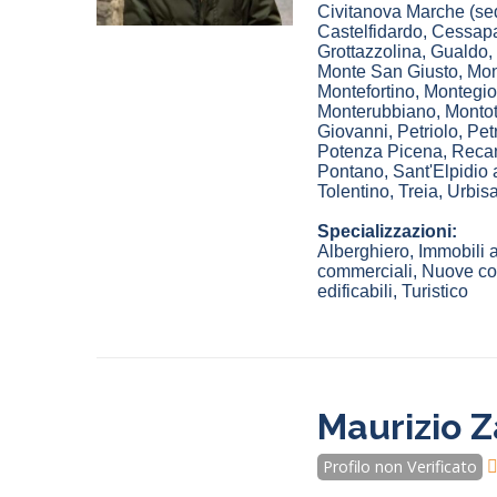
Civitanova Marche
(se
Castelfidardo
,
Cessap
Grottazzolina
,
Gualdo
,
Monte San Giusto
,
Mon
Montefortino
,
Montegio
Monterubbiano
,
Monto
Giovanni
,
Petriolo
,
Petr
Potenza Picena
,
Recan
Pontano
,
Sant'Elpidio
Tolentino
,
Treia
,
Urbisa
Specializzazioni:
Alberghiero, Immobili a
commerciali, Nuove cost
edificabili, Turistico
Maurizio Z
Profilo non Verificato