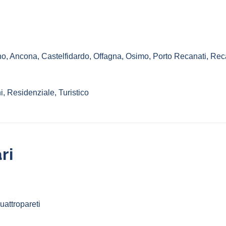
no
,
Ancona
,
Castelfidardo
,
Offagna
,
Osimo
,
Porto Recanati
,
Rec
, Residenziale, Turistico
ri
attropareti