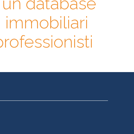
n un database
i immobiliari
 professionisti