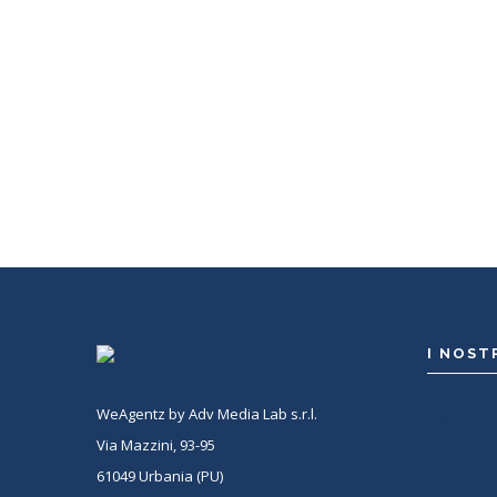
Con WeAgentz avrai la possibilità di conoscere 
giusto. Infatti, ti mettiamo a disposizione un dat
potrai consultare e confrontare competenze, esp
tanto altro. La scelta finale sarà solo tua.
I NOST
WeAgentz by Adv Media Lab s.r.l.
<
Via Mazzini, 93-95
61049 Urbania (PU)