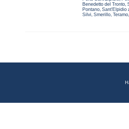
Benedetto del Tronto
,
Pontano
,
Sant'Elpidio
Silvi
,
Smerillo
,
Teramo
H
WeAgentz: confronta, sce