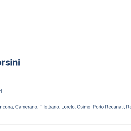
rsini
l
ncona
,
Camerano
,
Filottrano
,
Loreto
,
Osimo
,
Porto Recanati
,
Re