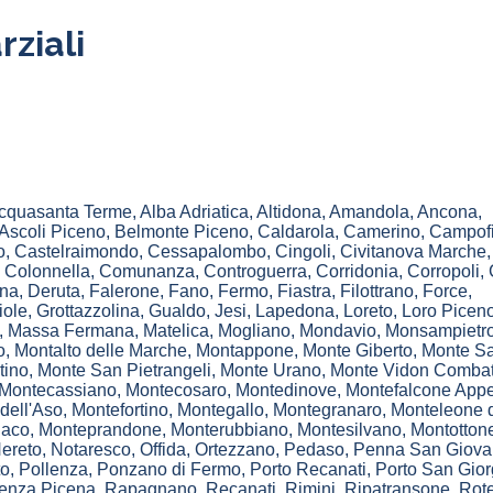
ziali
cquasanta Terme
,
Alba Adriatica
,
Altidona
,
Amandola
,
Ancona
,
Ascoli Piceno
,
Belmonte Piceno
,
Caldarola
,
Camerino
,
Campofi
o
,
Castelraimondo
,
Cessapalombo
,
Cingoli
,
Civitanova Marche
,
Colonnella
,
Comunanza
,
Controguerra
,
Corridonia
,
Corropoli
,
na
,
Deruta
,
Falerone
,
Fano
,
Fermo
,
Fiastra
,
Filottrano
,
Force
,
iole
,
Grottazzolina
,
Gualdo
,
Jesi
,
Lapedona
,
Loreto
,
Loro Picen
,
Massa Fermana
,
Matelica
,
Mogliano
,
Mondavio
,
Monsampietro
o
,
Montalto delle Marche
,
Montappone
,
Monte Giberto
,
Monte S
tino
,
Monte San Pietrangeli
,
Monte Urano
,
Monte Vidon Combat
Montecassiano
,
Montecosaro
,
Montedinove
,
Montefalcone App
dell'Aso
,
Montefortino
,
Montegallo
,
Montegranaro
,
Monteleone 
aco
,
Monteprandone
,
Monterubbiano
,
Montesilvano
,
Montotton
ereto
,
Notaresco
,
Offida
,
Ortezzano
,
Pedaso
,
Penna San Giova
to
,
Pollenza
,
Ponzano di Fermo
,
Porto Recanati
,
Porto San Gior
enza Picena
,
Rapagnano
,
Recanati
,
Rimini
,
Ripatransone
,
Rote