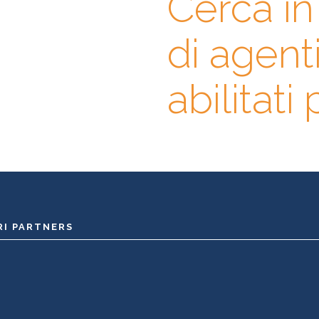
Cerca i
di agent
prima l’agente immobiliare
abase di professionisti in cui
erienze, specializzazioni e
abilitati
RI PARTNERS