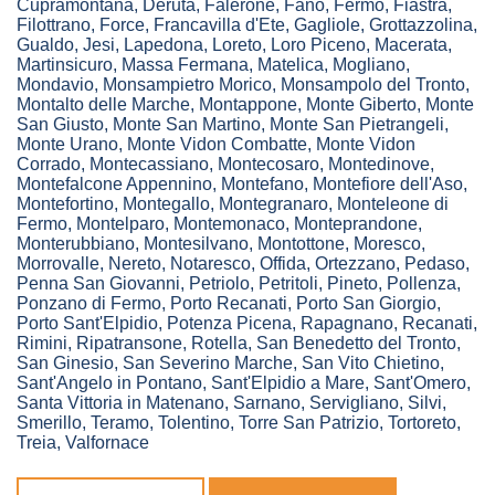
Cupramontana
,
Deruta
,
Falerone
,
Fano
,
Fermo
,
Fiastra
,
Filottrano
,
Force
,
Francavilla d'Ete
,
Gagliole
,
Grottazzolina
,
Gualdo
,
Jesi
,
Lapedona
,
Loreto
,
Loro Piceno
,
Macerata
,
Martinsicuro
,
Massa Fermana
,
Matelica
,
Mogliano
,
Mondavio
,
Monsampietro Morico
,
Monsampolo del Tronto
,
Montalto delle Marche
,
Montappone
,
Monte Giberto
,
Monte
San Giusto
,
Monte San Martino
,
Monte San Pietrangeli
,
Monte Urano
,
Monte Vidon Combatte
,
Monte Vidon
Corrado
,
Montecassiano
,
Montecosaro
,
Montedinove
,
Montefalcone Appennino
,
Montefano
,
Montefiore dell'Aso
,
Montefortino
,
Montegallo
,
Montegranaro
,
Monteleone di
Fermo
,
Montelparo
,
Montemonaco
,
Monteprandone
,
Monterubbiano
,
Montesilvano
,
Montottone
,
Moresco
,
Morrovalle
,
Nereto
,
Notaresco
,
Offida
,
Ortezzano
,
Pedaso
,
Penna San Giovanni
,
Petriolo
,
Petritoli
,
Pineto
,
Pollenza
,
Ponzano di Fermo
,
Porto Recanati
,
Porto San Giorgio
,
Porto Sant'Elpidio
,
Potenza Picena
,
Rapagnano
,
Recanati
,
Rimini
,
Ripatransone
,
Rotella
,
San Benedetto del Tronto
,
San Ginesio
,
San Severino Marche
,
San Vito Chietino
,
Sant'Angelo in Pontano
,
Sant'Elpidio a Mare
,
Sant'Omero
,
Santa Vittoria in Matenano
,
Sarnano
,
Servigliano
,
Silvi
,
Smerillo
,
Teramo
,
Tolentino
,
Torre San Patrizio
,
Tortoreto
,
Treia
,
Valfornace