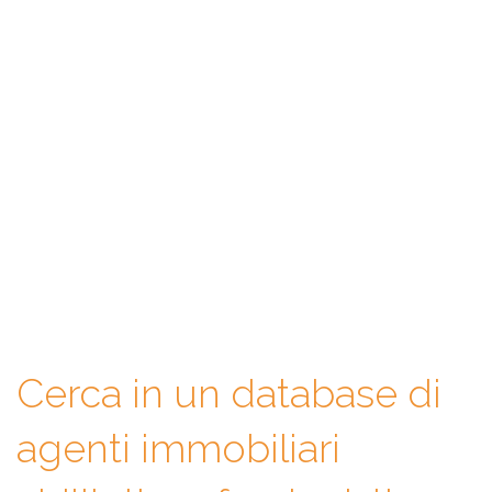
WeAgentz: confronta, scegli,
contatta
Con WeAgentz avrai la possibilità di conoscere prima l’agente
immobiliare giusto. Infatti, ti mettiamo a disposizione un
database di professionisti in cui potrai consultare e confrontare
competenze, esperienze, specializzazioni e tanto altro. La scelta
finale sarà solo tua.
Cerca in un database di
agenti immobiliari