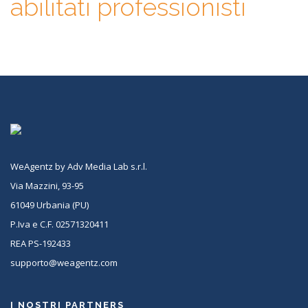
abilitati professionisti
WeAgentz by Adv Media Lab s.r.l.
Via Mazzini, 93-95
61049 Urbania (PU)
P.Iva e C.F. 02571320411
REA PS-192433
supporto@weagentz.com
I NOSTRI PARTNERS