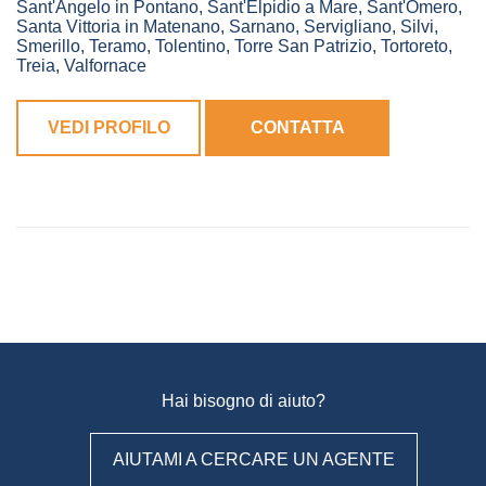
Sant'Angelo in Pontano
,
Sant'Elpidio a Mare
,
Sant'Omero
,
Santa Vittoria in Matenano
,
Sarnano
,
Servigliano
,
Silvi
,
Smerillo
,
Teramo
,
Tolentino
,
Torre San Patrizio
,
Tortoreto
,
Treia
,
Valfornace
VEDI PROFILO
CONTATTA
Hai bisogno di aiuto?
AIUTAMI A CERCARE UN AGENTE