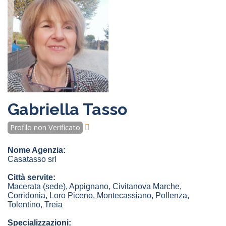
Gabriella Tasso
Profilo non Verificato
Nome Agenzia:
Casatasso srl
Città servite:
Macerata
(sede)
,
Appignano
,
Civitanova Marche
,
Corridonia
,
Loro Piceno
,
Montecassiano
,
Pollenza
,
Tolentino
,
Treia
Specializzazioni: