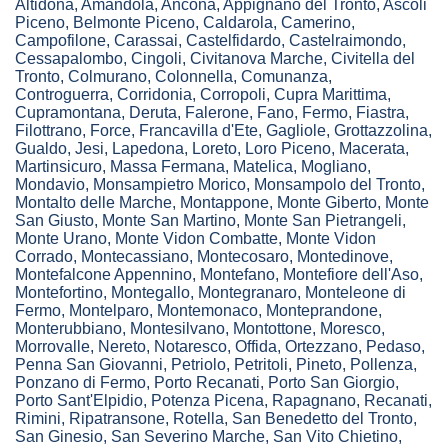
Altidona
,
Amandola
,
Ancona
,
Appignano del Tronto
,
Ascoli
Piceno
,
Belmonte Piceno
,
Caldarola
,
Camerino
,
Campofilone
,
Carassai
,
Castelfidardo
,
Castelraimondo
,
Cessapalombo
,
Cingoli
,
Civitanova Marche
,
Civitella del
Tronto
,
Colmurano
,
Colonnella
,
Comunanza
,
Controguerra
,
Corridonia
,
Corropoli
,
Cupra Marittima
,
Cupramontana
,
Deruta
,
Falerone
,
Fano
,
Fermo
,
Fiastra
,
Filottrano
,
Force
,
Francavilla d'Ete
,
Gagliole
,
Grottazzolina
,
Gualdo
,
Jesi
,
Lapedona
,
Loreto
,
Loro Piceno
,
Macerata
,
Martinsicuro
,
Massa Fermana
,
Matelica
,
Mogliano
,
Mondavio
,
Monsampietro Morico
,
Monsampolo del Tronto
,
Montalto delle Marche
,
Montappone
,
Monte Giberto
,
Monte
San Giusto
,
Monte San Martino
,
Monte San Pietrangeli
,
Monte Urano
,
Monte Vidon Combatte
,
Monte Vidon
Corrado
,
Montecassiano
,
Montecosaro
,
Montedinove
,
Montefalcone Appennino
,
Montefano
,
Montefiore dell'Aso
,
Montefortino
,
Montegallo
,
Montegranaro
,
Monteleone di
Fermo
,
Montelparo
,
Montemonaco
,
Monteprandone
,
Monterubbiano
,
Montesilvano
,
Montottone
,
Moresco
,
Morrovalle
,
Nereto
,
Notaresco
,
Offida
,
Ortezzano
,
Pedaso
,
Penna San Giovanni
,
Petriolo
,
Petritoli
,
Pineto
,
Pollenza
,
Ponzano di Fermo
,
Porto Recanati
,
Porto San Giorgio
,
Porto Sant'Elpidio
,
Potenza Picena
,
Rapagnano
,
Recanati
,
Rimini
,
Ripatransone
,
Rotella
,
San Benedetto del Tronto
,
San Ginesio
,
San Severino Marche
,
San Vito Chietino
,