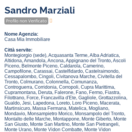
Sandro Marziali
Profilo non Verificato
Nome Agenzia:
Casa Mia Immobiliare
Città servite:
Montegiorgio
(sede)
,
Acquasanta Terme
,
Alba Adriatica
,
Altidona
,
Amandola
,
Ancona
,
Appignano del Tronto
,
Ascoli
Piceno
,
Belmonte Piceno
,
Caldarola
,
Camerino
,
Campofilone
,
Carassai
,
Castelfidardo
,
Castelraimondo
,
Cessapalombo
,
Cingoli
,
Civitanova Marche
,
Civitella del
Tronto
,
Colmurano
,
Colonnella
,
Comunanza
,
Controguerra
,
Corridonia
,
Corropoli
,
Cupra Marittima
,
Cupramontana
,
Deruta
,
Falerone
,
Fano
,
Fermo
,
Fiastra
,
Filottrano
,
Force
,
Francavilla d'Ete
,
Gagliole
,
Grottazzolina
,
Gualdo
,
Jesi
,
Lapedona
,
Loreto
,
Loro Piceno
,
Macerata
,
Martinsicuro
,
Massa Fermana
,
Matelica
,
Mogliano
,
Mondavio
,
Monsampietro Morico
,
Monsampolo del Tronto
,
Montalto delle Marche
,
Montappone
,
Monte Giberto
,
Monte
San Giusto
,
Monte San Martino
,
Monte San Pietrangeli
,
Monte Urano
,
Monte Vidon Combatte
,
Monte Vidon