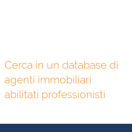
Con WeAgentz avrai la possibilità di conoscere prima l’agente
immobiliare giusto. Infatti, ti mettiamo a disposizione un
database di professionisti in cui potrai consultare e confrontare
competenze, esperienze, specializzazioni e tanto altro. La scelta
finale sarà solo tua.
Cerca in un database di
agenti immobiliari
abilitati professionisti