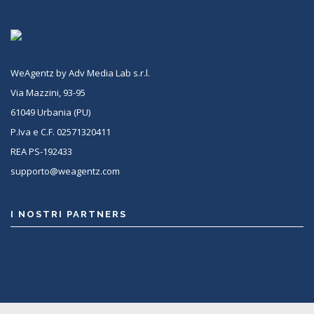
WeAgentz by Adv Media Lab s.r.l.
Via Mazzini, 93-95
61049 Urbania (PU)
P.Iva e C.F. 02571320411
REA PS-192433
supporto@weagentz.com
I NOSTRI PARTNERS
<