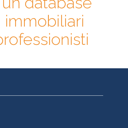
n un database
i immobiliari
 professionisti