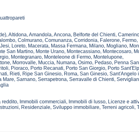
attropareti
de)
,
Altidona
,
Amandola
,
Ancona
,
Belforte del Chienti
,
Camerin
alombo
,
Colmurano
,
Comunanza
,
Corridonia
,
Falerone
,
Fermo
,
Jesi
,
Loreto
,
Macerata
,
Massa Fermana
,
Milano
,
Mogliano
,
Mon
te San Martino
,
Monte Urano
,
Montecassiano
,
Montecosaro
,
Mo
rgio
,
Montegranaro
,
Monteleone di Fermo
,
Montelupone
,
ttone
,
Morrovalle
,
Muccia
,
Numana
,
Osimo
,
Pedaso
,
Penna San
itoli
,
Pioraco
,
Porto Recanati
,
Porto San Giorgio
,
Porto Sant'Elp
ati
,
Rieti
,
Ripe San Ginesio
,
Roma
,
San Ginesio
,
Sant'Angelo 
 a Mare
,
Sarnano
,
Serrapetrona
,
Serravalle di Chienti
,
Serviglia
glia
 reddito, Immobili commerciali, Immobili di lusso, Licenze e attiv
ruzioni, Residenziale, Sviluppo immobiliare, Terreni agricoli, T