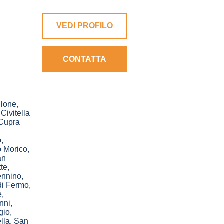
VEDI PROFILO
CONTATTA
lone
,
,
Civitella
Cupra
o
,
 Morico
,
an
te
,
ennino
,
di Fermo
,
e
,
nni
,
gio
,
lla
,
San