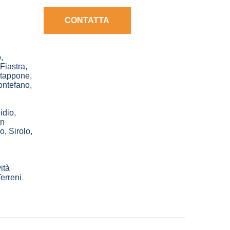
CONTATTA
o
,
Fiastra
,
tappone
,
ntefano
,
idio
,
in
no
,
Sirolo
,
ità
erreni