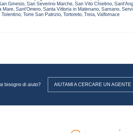
San Ginesio
,
San Severino Marche
,
San Vito Chietino
,
Sant'Ang
 a Mare
,
Sant'Omero
,
Santa Vittoria in Matenano
,
Sarnano
,
Servi
,
Tolentino
,
Torre San Patrizio
,
Tortoreto
,
Treia
,
Valfornace
ai bisogno di aiuto?
AIUTAMI A CERCARE UN AGENTE
gli, contatta