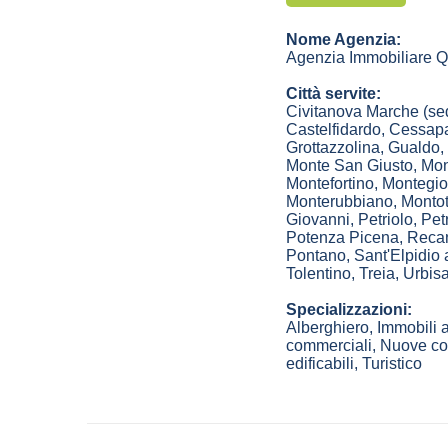
Nome Agenzia:
Agenzia Immobiliare Qu
Città servite:
Civitanova Marche
(se
Castelfidardo
,
Cessap
Grottazzolina
,
Gualdo
,
Monte San Giusto
,
Mon
Montefortino
,
Montegio
Monterubbiano
,
Monto
Giovanni
,
Petriolo
,
Petr
Potenza Picena
,
Recan
Pontano
,
Sant'Elpidio
Tolentino
,
Treia
,
Urbisa
Specializzazioni:
Alberghiero, Immobili a
commerciali, Nuove cost
edificabili, Turistico