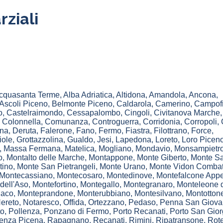
ziali
cquasanta Terme
,
Alba Adriatica
,
Altidona
,
Amandola
,
Ancona
,
Ascoli Piceno
,
Belmonte Piceno
,
Caldarola
,
Camerino
,
Campofi
o
,
Castelraimondo
,
Cessapalombo
,
Cingoli
,
Civitanova Marche
,
Colonnella
,
Comunanza
,
Controguerra
,
Corridonia
,
Corropoli
,
na
,
Deruta
,
Falerone
,
Fano
,
Fermo
,
Fiastra
,
Filottrano
,
Force
,
iole
,
Grottazzolina
,
Gualdo
,
Jesi
,
Lapedona
,
Loreto
,
Loro Picen
,
Massa Fermana
,
Matelica
,
Mogliano
,
Mondavio
,
Monsampietro
o
,
Montalto delle Marche
,
Montappone
,
Monte Giberto
,
Monte S
tino
,
Monte San Pietrangeli
,
Monte Urano
,
Monte Vidon Combat
Montecassiano
,
Montecosaro
,
Montedinove
,
Montefalcone App
dell'Aso
,
Montefortino
,
Montegallo
,
Montegranaro
,
Monteleone 
aco
,
Monteprandone
,
Monterubbiano
,
Montesilvano
,
Montotton
ereto
,
Notaresco
,
Offida
,
Ortezzano
,
Pedaso
,
Penna San Giova
to
,
Pollenza
,
Ponzano di Fermo
,
Porto Recanati
,
Porto San Gior
enza Picena
,
Rapagnano
,
Recanati
,
Rimini
,
Ripatransone
,
Rote