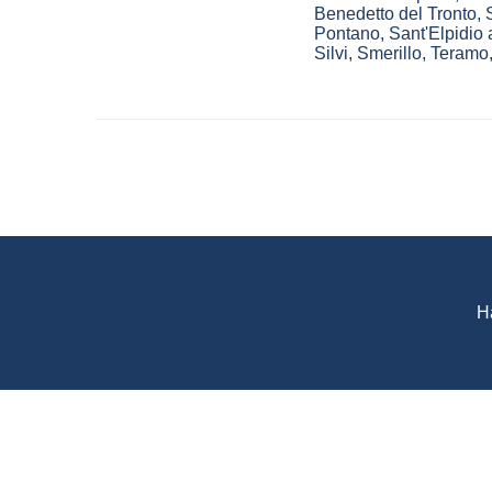
Benedetto del Tronto
,
Pontano
,
Sant'Elpidio
Silvi
,
Smerillo
,
Teramo
H
WeAgentz: confronta, sce