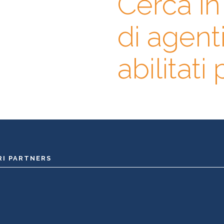
Cerca i
di agent
prima l’agente immobiliare
abase di professionisti in cui
erienze, specializzazioni e
abilitati
RI PARTNERS