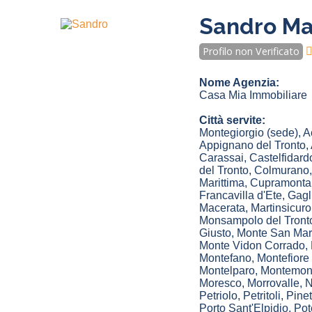
Sandro Mar
Profilo non Verificato
Nome Agenzia:
Casa Mia Immobiliare
Città servite:
Montegiorgio
(sede)
,
A
Appignano del Tronto
,
Carassai
,
Castelfidard
del Tronto
,
Colmurano
Marittima
,
Cupramonta
Francavilla d'Ete
,
Gagl
Macerata
,
Martinsicuro
Monsampolo del Tront
Giusto
,
Monte San Mar
Monte Vidon Corrado
,
Montefano
,
Montefiore 
Montelparo
,
Montemon
Moresco
,
Morrovalle
,
N
Petriolo
,
Petritoli
,
Pine
Porto Sant'Elpidio
,
Pot