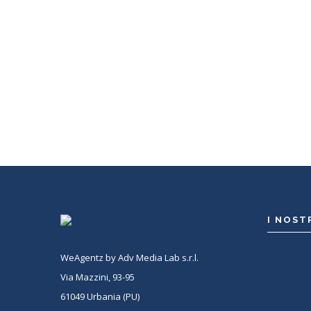
Con WeAgentz avrai la possibilità di conoscere 
giusto. Infatti, ti mettiamo a disposizione un dat
potrai consultare e confrontare competenze, esp
tanto altro. La scelta finale sarà solo tua.
I NOST
WeAgentz by Adv Media Lab s.r.l.
<
Via Mazzini, 93-95
61049 Urbania (PU)