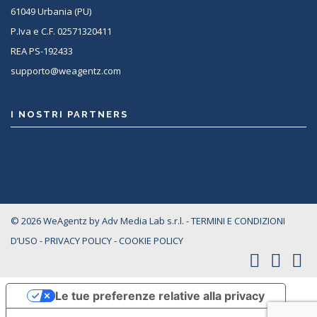
61049 Urbania (PU)
P.Iva e C.F. 02571320411
REA PS-192433
supporto@weagentz.com
I NOSTRI PARTNERS
<
© 2026 WeAgentz by Adv Media Lab s.r.l. -
TERMINI E CONDIZIONI
D’USO
-
PRIVACY POLICY
-
COOKIE POLICY
Le tue preferenze relative alla privacy