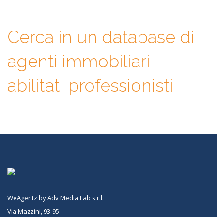
Cerca in un database di
agenti immobiliari
abilitati professionisti
WeAgentz by Adv Media Lab s.r.l.
Via Mazzini, 93-95