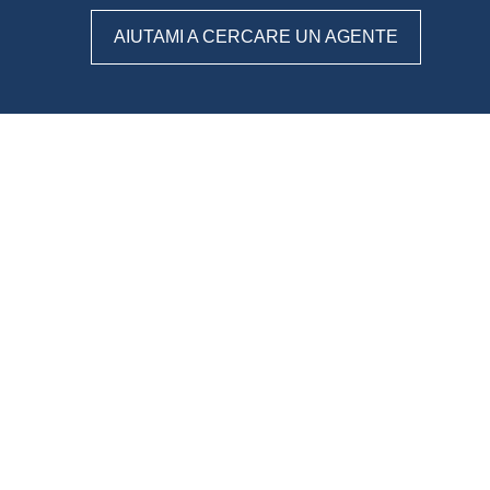
AIUTAMI A CERCARE UN AGENTE
WeAgentz: confronta, scegli,
contatta
Con WeAgentz avrai la possibilità di conoscere prima l’agente
immobiliare giusto. Infatti, ti mettiamo a disposizione un
database di professionisti in cui potrai consultare e confrontare
competenze, esperienze, specializzazioni e tanto altro. La scelta
finale sarà solo tua.