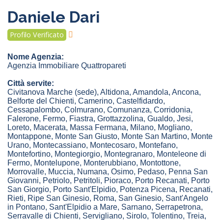
Daniele Dari
Profilo Verificato
Nome Agenzia:
Agenzia Immobiliare Quattropareti
Città servite:
Civitanova Marche
(sede)
,
Altidona
,
Amandola
,
Ancona
,
Belforte del Chienti
,
Camerino
,
Castelfidardo
,
Cessapalombo
,
Colmurano
,
Comunanza
,
Corridonia
,
Falerone
,
Fermo
,
Fiastra
,
Grottazzolina
,
Gualdo
,
Jesi
,
Loreto
,
Macerata
,
Massa Fermana
,
Milano
,
Mogliano
,
Montappone
,
Monte San Giusto
,
Monte San Martino
,
Monte
Urano
,
Montecassiano
,
Montecosaro
,
Montefano
,
Montefortino
,
Montegiorgio
,
Montegranaro
,
Monteleone di
Fermo
,
Montelupone
,
Monterubbiano
,
Montottone
,
Morrovalle
,
Muccia
,
Numana
,
Osimo
,
Pedaso
,
Penna San
Giovanni
,
Petriolo
,
Petritoli
,
Pioraco
,
Porto Recanati
,
Porto
San Giorgio
,
Porto Sant'Elpidio
,
Potenza Picena
,
Recanati
,
Rieti
,
Ripe San Ginesio
,
Roma
,
San Ginesio
,
Sant'Angelo
in Pontano
,
Sant'Elpidio a Mare
,
Sarnano
,
Serrapetrona
,
Serravalle di Chienti
,
Servigliano
,
Sirolo
,
Tolentino
,
Treia
,