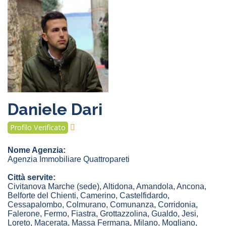
Daniele Dari
Profilo Verificato
Nome Agenzia:
Agenzia Immobiliare Quattropareti
Città servite:
Civitanova Marche
(sede)
,
Altidona
,
Amandola
,
Ancona
,
Belforte del Chienti
,
Camerino
,
Castelfidardo
,
Cessapalombo
,
Colmurano
,
Comunanza
,
Corridonia
,
Falerone
,
Fermo
,
Fiastra
,
Grottazzolina
,
Gualdo
,
Jesi
,
Loreto
,
Macerata
,
Massa Fermana
,
Milano
,
Mogliano
,