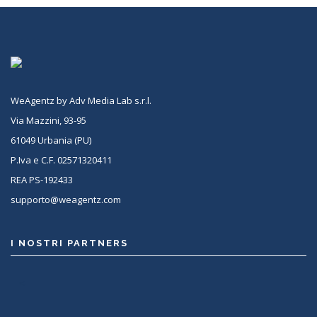
WeAgentz by Adv Media Lab s.r.l.
Via Mazzini, 93-95
61049 Urbania (PU)
P.Iva e C.F. 02571320411
REA PS-192433
supporto@weagentz.com
I NOSTRI PARTNERS
<