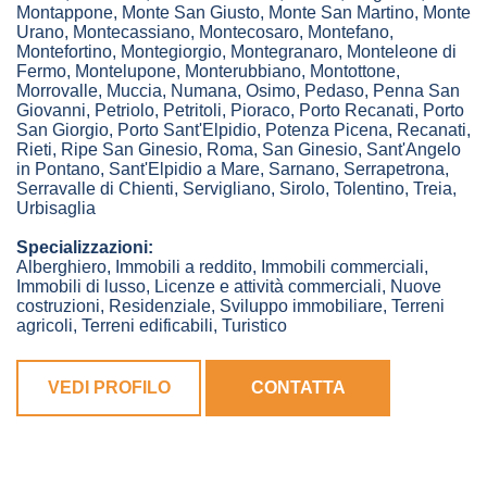
Montappone
,
Monte San Giusto
,
Monte San Martino
,
Monte
Urano
,
Montecassiano
,
Montecosaro
,
Montefano
,
Montefortino
,
Montegiorgio
,
Montegranaro
,
Monteleone di
Fermo
,
Montelupone
,
Monterubbiano
,
Montottone
,
Morrovalle
,
Muccia
,
Numana
,
Osimo
,
Pedaso
,
Penna San
Giovanni
,
Petriolo
,
Petritoli
,
Pioraco
,
Porto Recanati
,
Porto
San Giorgio
,
Porto Sant'Elpidio
,
Potenza Picena
,
Recanati
,
Rieti
,
Ripe San Ginesio
,
Roma
,
San Ginesio
,
Sant'Angelo
in Pontano
,
Sant'Elpidio a Mare
,
Sarnano
,
Serrapetrona
,
Serravalle di Chienti
,
Servigliano
,
Sirolo
,
Tolentino
,
Treia
,
Urbisaglia
Specializzazioni:
Alberghiero, Immobili a reddito, Immobili commerciali,
Immobili di lusso, Licenze e attività commerciali, Nuove
costruzioni, Residenziale, Sviluppo immobiliare, Terreni
agricoli, Terreni edificabili, Turistico
VEDI PROFILO
CONTATTA