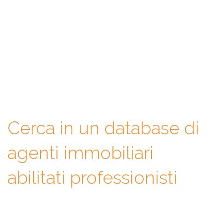
Con WeAgentz avrai la possibilità di conoscere prima l’agente
immobiliare giusto. Infatti, ti mettiamo a disposizione un
database di professionisti in cui potrai consultare e confrontare
competenze, esperienze, specializzazioni e tanto altro. La scelta
finale sarà solo tua.
Cerca in un database di
agenti immobiliari
abilitati professionisti