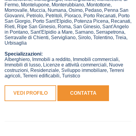
Fermo
,
Montelupone
,
Monterubbiano
,
Montottone
,
Morrovalle
,
Muccia
,
Numana
,
Osimo
,
Pedaso
,
Penna San
Giovanni
,
Petriolo
,
Petritoli
,
Pioraco
,
Porto Recanati
,
Porto
San Giorgio
,
Porto Sant'Elpidio
,
Potenza Picena
,
Recanati
,
Rieti
,
Ripe San Ginesio
,
Roma
,
San Ginesio
,
Sant'Angelo
in Pontano
,
Sant'Elpidio a Mare
,
Sarnano
,
Serrapetrona
,
Serravalle di Chienti
,
Servigliano
,
Sirolo
,
Tolentino
,
Treia
,
Urbisaglia
Specializzazioni:
Alberghiero, Immobili a reddito, Immobili commerciali,
Immobili di lusso, Licenze e attività commerciali, Nuove
costruzioni, Residenziale, Sviluppo immobiliare, Terreni
agricoli, Terreni edificabili, Turistico
VEDI PROFILO
CONTATTA