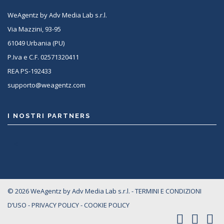
WeAgentz by Adv Media Lab s.r.l.
Via Mazzini, 93-95
61049 Urbania (PU)
P.Iva e C.F. 02571320411
REA PS-192433
supporto@weagentz.com
I NOSTRI PARTNERS
<
© 2026 WeAgentz by Adv Media Lab s.r.l. -
TERMINI E CONDIZIONI
D’USO
-
PRIVACY POLICY
-
COOKIE POLICY