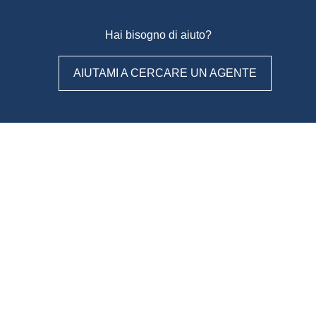
Hai bisogno di aiuto?
AIUTAMI A CERCARE UN AGENTE
WeAgentz: confronta, scegli,
contatta
Con WeAgentz avrai la possibilità di conoscere prima l’agente
immobiliare giusto. Infatti, ti mettiamo a disposizione un
database di professionisti in cui potrai consultare e confrontare