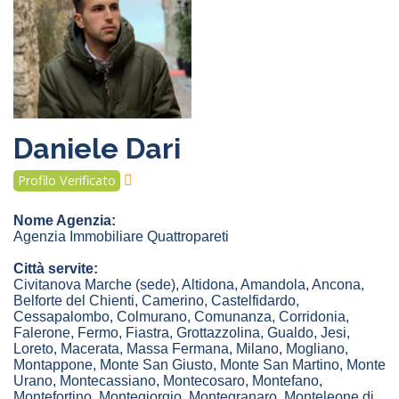
Daniele Dari
Profilo Verificato
Nome Agenzia:
Agenzia Immobiliare Quattropareti
Città servite:
Civitanova Marche
(sede)
,
Altidona
,
Amandola
,
Ancona
,
Belforte del Chienti
,
Camerino
,
Castelfidardo
,
Cessapalombo
,
Colmurano
,
Comunanza
,
Corridonia
,
Falerone
,
Fermo
,
Fiastra
,
Grottazzolina
,
Gualdo
,
Jesi
,
Loreto
,
Macerata
,
Massa Fermana
,
Milano
,
Mogliano
,
Montappone
,
Monte San Giusto
,
Monte San Martino
,
Monte
Urano
,
Montecassiano
,
Montecosaro
,
Montefano
,
Montefortino
,
Montegiorgio
,
Montegranaro
,
Monteleone di