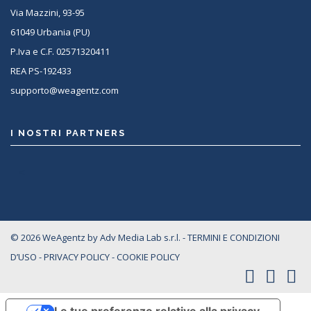
Via Mazzini, 93-95
61049 Urbania (PU)
P.Iva e C.F. 02571320411
REA PS-192433
supporto@weagentz.com
I NOSTRI PARTNERS
<
© 2026 WeAgentz by Adv Media Lab s.r.l. -
TERMINI E CONDIZIONI
D’USO
-
PRIVACY POLICY
-
COOKIE POLICY