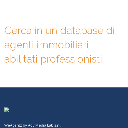
finale sarà solo tua.
Cerca in un database di
agenti immobiliari
abilitati professionisti
WeAgentz by Adv Media Lab s.r.l.