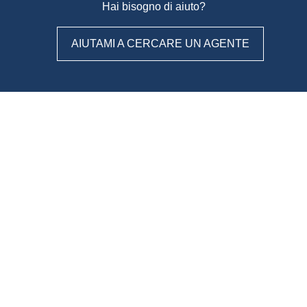
Hai bisogno di aiuto?
AIUTAMI A CERCARE UN AGENTE
WeAgentz: confronta, scegli,
contatta
Con WeAgentz avrai la possibilità di conoscere prima l’agente
immobiliare giusto. Infatti, ti mettiamo a disposizione un
database di professionisti in cui potrai consultare e confrontare
competenze, esperienze, specializzazioni e tanto altro. La scelta