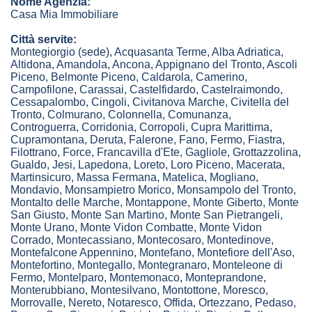
Nome Agenzia:
Casa Mia Immobiliare
Città servite:
Montegiorgio
(sede)
,
Acquasanta Terme
,
Alba Adriatica
,
Altidona
,
Amandola
,
Ancona
,
Appignano del Tronto
,
Ascoli
Piceno
,
Belmonte Piceno
,
Caldarola
,
Camerino
,
Campofilone
,
Carassai
,
Castelfidardo
,
Castelraimondo
,
Cessapalombo
,
Cingoli
,
Civitanova Marche
,
Civitella del
Tronto
,
Colmurano
,
Colonnella
,
Comunanza
,
Controguerra
,
Corridonia
,
Corropoli
,
Cupra Marittima
,
Cupramontana
,
Deruta
,
Falerone
,
Fano
,
Fermo
,
Fiastra
,
Filottrano
,
Force
,
Francavilla d'Ete
,
Gagliole
,
Grottazzolina
,
Gualdo
,
Jesi
,
Lapedona
,
Loreto
,
Loro Piceno
,
Macerata
,
Martinsicuro
,
Massa Fermana
,
Matelica
,
Mogliano
,
Mondavio
,
Monsampietro Morico
,
Monsampolo del Tronto
,
Montalto delle Marche
,
Montappone
,
Monte Giberto
,
Monte
San Giusto
,
Monte San Martino
,
Monte San Pietrangeli
,
Monte Urano
,
Monte Vidon Combatte
,
Monte Vidon
Corrado
,
Montecassiano
,
Montecosaro
,
Montedinove
,
Montefalcone Appennino
,
Montefano
,
Montefiore dell'Aso
,
Montefortino
,
Montegallo
,
Montegranaro
,
Monteleone di
Fermo
,
Montelparo
,
Montemonaco
,
Monteprandone
,
Monterubbiano
,
Montesilvano
,
Montottone
,
Moresco
,
Morrovalle
,
Nereto
,
Notaresco
,
Offida
,
Ortezzano
,
Pedaso
,