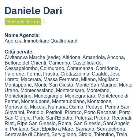
Daniele Dari
Profilo Verificato
Nome Agenzia:
Agenzia Immobiliare Quattropareti
Città servite:
Civitanova Marche
(sede)
,
Altidona
,
Amandola
,
Ancona
,
Belforte del Chienti
,
Camerino
,
Castelfidardo
,
Cessapalombo
,
Colmurano
,
Comunanza
,
Corridonia
,
Falerone
,
Fermo
,
Fiastra
,
Grottazzolina
,
Gualdo
,
Jesi
,
Loreto
,
Macerata
,
Massa Fermana
,
Milano
,
Mogliano
,
Montappone
,
Monte San Giusto
,
Monte San Martino
,
Monte
Urano
,
Montecassiano
,
Montecosaro
,
Montefano
,
Montefortino
,
Montegiorgio
,
Montegranaro
,
Monteleone di
Fermo
,
Montelupone
,
Monterubbiano
,
Montottone
,
Morrovalle
,
Muccia
,
Numana
,
Osimo
,
Pedaso
,
Penna San
Giovanni
,
Petriolo
,
Petritoli
,
Pioraco
,
Porto Recanati
,
Porto
San Giorgio
,
Porto Sant'Elpidio
,
Potenza Picena
,
Recanati
,
Rieti
,
Ripe San Ginesio
,
Roma
,
San Ginesio
,
Sant'Angelo
in Pontano
,
Sant'Elpidio a Mare
,
Sarnano
,
Serrapetrona
,
Serravalle di Chienti
,
Servigliano
,
Sirolo
,
Tolentino
,
Treia
,