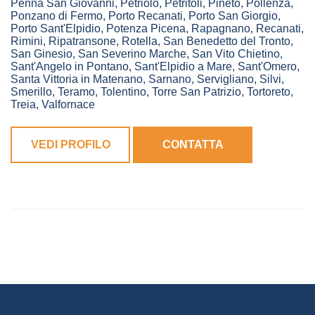
Penna San Giovanni
,
Petriolo
,
Petritoli
,
Pineto
,
Pollenza
,
Ponzano di Fermo
,
Porto Recanati
,
Porto San Giorgio
,
Porto Sant'Elpidio
,
Potenza Picena
,
Rapagnano
,
Recanati
,
Rimini
,
Ripatransone
,
Rotella
,
San Benedetto del Tronto
,
San Ginesio
,
San Severino Marche
,
San Vito Chietino
,
Sant'Angelo in Pontano
,
Sant'Elpidio a Mare
,
Sant'Omero
,
Santa Vittoria in Matenano
,
Sarnano
,
Servigliano
,
Silvi
,
Smerillo
,
Teramo
,
Tolentino
,
Torre San Patrizio
,
Tortoreto
,
Treia
,
Valfornace
VEDI PROFILO
CONTATTA