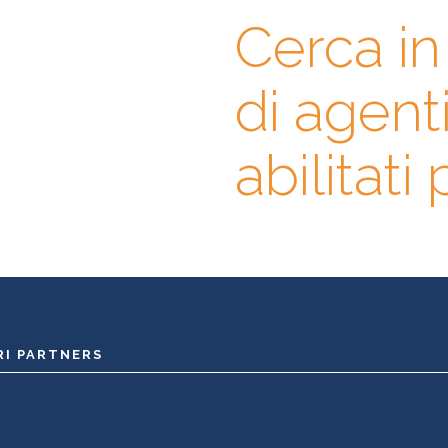
Cerca i
gli, contatta
di agent
prima l’agente immobiliare
abase di professionisti in cui
erienze, specializzazioni e
abilitati
RI PARTNERS