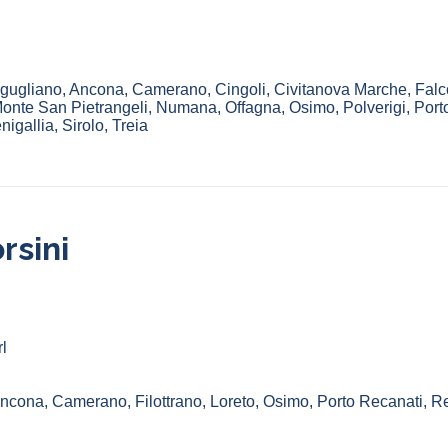
gugliano
,
Ancona
,
Camerano
,
Cingoli
,
Civitanova Marche
,
Falc
onte San Pietrangeli
,
Numana
,
Offagna
,
Osimo
,
Polverigi
,
Port
nigallia
,
Sirolo
,
Treia
rsini
l
ncona
,
Camerano
,
Filottrano
,
Loreto
,
Osimo
,
Porto Recanati
,
Re