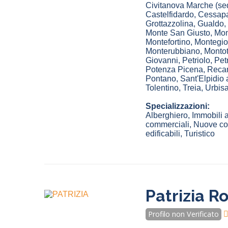
Civitanova Marche
(se
Castelfidardo
,
Cessap
Grottazzolina
,
Gualdo
,
Monte San Giusto
,
Mon
Montefortino
,
Montegio
Monterubbiano
,
Monto
Giovanni
,
Petriolo
,
Petr
Potenza Picena
,
Recan
Pontano
,
Sant'Elpidio
Tolentino
,
Treia
,
Urbisa
Specializzazioni:
Alberghiero, Immobili a
commerciali, Nuove cost
edificabili, Turistico
Patrizia R
Profilo non Verificato