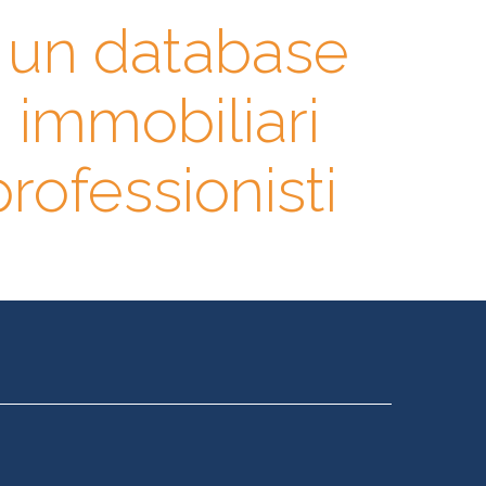
n un database
i immobiliari
 professionisti