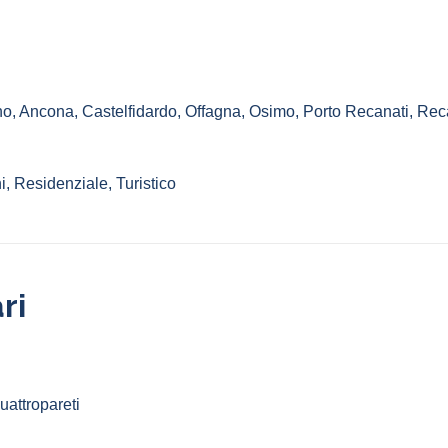
no
,
Ancona
,
Castelfidardo
,
Offagna
,
Osimo
,
Porto Recanati
,
Rec
, Residenziale, Turistico
ri
attropareti