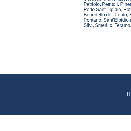
Petriolo
,
Petritoli
,
Pine
Porto Sant'Elpidio
,
Pot
Benedetto del Tronto
,
Pontano
,
Sant'Elpidio
Silvi
,
Smerillo
,
Teramo
H