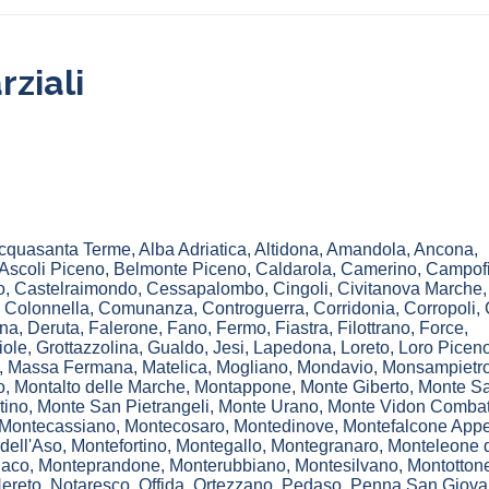
ziali
cquasanta Terme
,
Alba Adriatica
,
Altidona
,
Amandola
,
Ancona
,
Ascoli Piceno
,
Belmonte Piceno
,
Caldarola
,
Camerino
,
Campofi
o
,
Castelraimondo
,
Cessapalombo
,
Cingoli
,
Civitanova Marche
,
Colonnella
,
Comunanza
,
Controguerra
,
Corridonia
,
Corropoli
,
na
,
Deruta
,
Falerone
,
Fano
,
Fermo
,
Fiastra
,
Filottrano
,
Force
,
iole
,
Grottazzolina
,
Gualdo
,
Jesi
,
Lapedona
,
Loreto
,
Loro Picen
,
Massa Fermana
,
Matelica
,
Mogliano
,
Mondavio
,
Monsampietro
o
,
Montalto delle Marche
,
Montappone
,
Monte Giberto
,
Monte S
tino
,
Monte San Pietrangeli
,
Monte Urano
,
Monte Vidon Combat
Montecassiano
,
Montecosaro
,
Montedinove
,
Montefalcone App
dell'Aso
,
Montefortino
,
Montegallo
,
Montegranaro
,
Monteleone 
aco
,
Monteprandone
,
Monterubbiano
,
Montesilvano
,
Montotton
ereto
,
Notaresco
,
Offida
,
Ortezzano
,
Pedaso
,
Penna San Giova