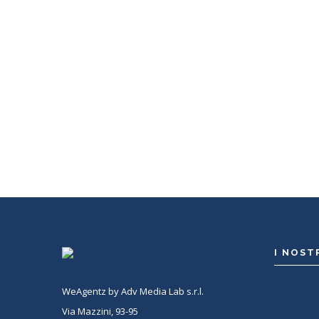
WeAgentz: confronta, sce
Con WeAgentz avrai la possibilità di conoscere 
giusto. Infatti, ti mettiamo a disposizione un dat
potrai consultare e confrontare competenze, esp
tanto altro. La scelta finale sarà solo tua.
I NOST
WeAgentz by Adv Media Lab s.r.l.
<
Via Mazzini, 93-95