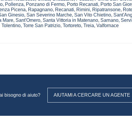
to
,
Pollenza
,
Ponzano di Fermo
,
Porto Recanati
,
Porto San Gior
enza Picena
,
Rapagnano
,
Recanati
,
Rimini
,
Ripatransone
,
Rote
San Ginesio
,
San Severino Marche
,
San Vito Chietino
,
Sant'Ang
 a Mare
,
Sant'Omero
,
Santa Vittoria in Matenano
,
Sarnano
,
Servi
,
Tolentino
,
Torre San Patrizio
,
Tortoreto
,
Treia
,
Valfornace
ai bisogno di aiuto?
AIUTAMI A CERCARE UN AGENTE