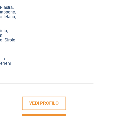
o
,
Fiastra
,
tappone
,
ntefano
,
idio
,
in
no
,
Sirolo
,
ità
erreni
VEDI PROFILO