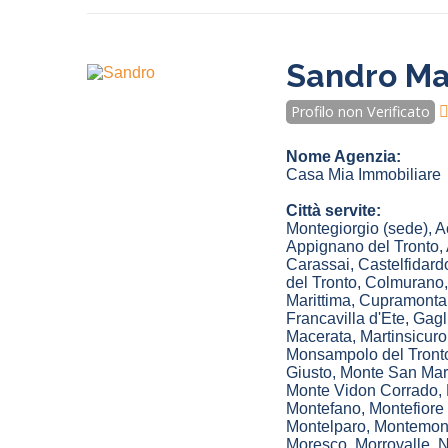
Sandro Mar
Profilo non Verificato
Nome Agenzia:
Casa Mia Immobiliare
Città servite:
Montegiorgio
(sede)
,
A
Appignano del Tronto
,
Carassai
,
Castelfidard
del Tronto
,
Colmurano
Marittima
,
Cupramonta
Francavilla d'Ete
,
Gagl
Macerata
,
Martinsicuro
Monsampolo del Tront
Giusto
,
Monte San Mar
Monte Vidon Corrado
,
Montefano
,
Montefiore 
Montelparo
,
Montemon
Moresco
,
Morrovalle
,
N