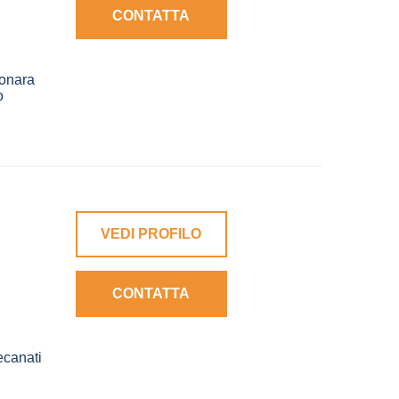
CONTATTA
onara
o
VEDI PROFILO
CONTATTA
canati