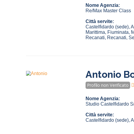
Nome Agenzia:
Re/Max Master Class
Città servite:
Castelfidardo
(sede)
,
A
Marittima
,
Fiuminata
,
M
Recanati
,
Recanati
,
Se
Antonio Bo
Profilo non Verificato
Nome Agenzia:
Studio Castelfidardo Sr
Città servite:
Castelfidardo
(sede)
,
A