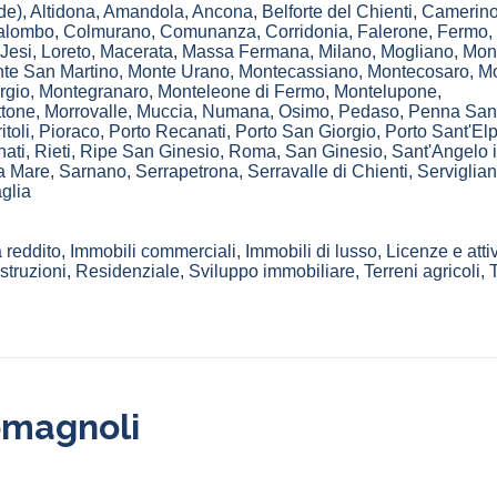
de)
,
Altidona
,
Amandola
,
Ancona
,
Belforte del Chienti
,
Camerin
alombo
,
Colmurano
,
Comunanza
,
Corridonia
,
Falerone
,
Fermo
,
Jesi
,
Loreto
,
Macerata
,
Massa Fermana
,
Milano
,
Mogliano
,
Mon
te San Martino
,
Monte Urano
,
Montecassiano
,
Montecosaro
,
Mo
rgio
,
Montegranaro
,
Monteleone di Fermo
,
Montelupone
,
ttone
,
Morrovalle
,
Muccia
,
Numana
,
Osimo
,
Pedaso
,
Penna San
itoli
,
Pioraco
,
Porto Recanati
,
Porto San Giorgio
,
Porto Sant'Elp
ati
,
Rieti
,
Ripe San Ginesio
,
Roma
,
San Ginesio
,
Sant'Angelo 
 a Mare
,
Sarnano
,
Serrapetrona
,
Serravalle di Chienti
,
Serviglia
glia
 reddito, Immobili commerciali, Immobili di lusso, Licenze e attiv
ruzioni, Residenziale, Sviluppo immobiliare, Terreni agricoli, T
omagnoli