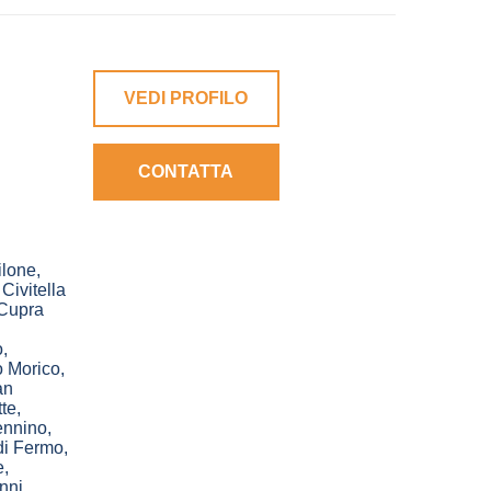
VEDI PROFILO
CONTATTA
lone
,
,
Civitella
Cupra
o
,
 Morico
,
an
te
,
ennino
,
di Fermo
,
e
,
nni
,