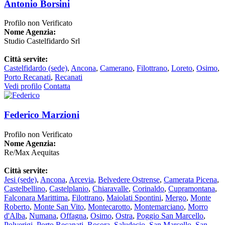
Antonio Borsini
Profilo non Verificato
Nome Agenzia:
Studio Castelfidardo Srl
Città servite:
Castelfidardo
(sede)
,
Ancona
,
Camerano
,
Filottrano
,
Loreto
,
Osimo
,
Porto Recanati
,
Recanati
Vedi profilo
Contatta
Federico Marzioni
Profilo non Verificato
Nome Agenzia:
Re/Max Aequitas
Città servite:
Jesi
(sede)
,
Ancona
,
Arcevia
,
Belvedere Ostrense
,
Camerata Picena
,
Castelbellino
,
Castelplanio
,
Chiaravalle
,
Corinaldo
,
Cupramontana
,
Falconara Marittima
,
Filottrano
,
Maiolati Spontini
,
Mergo
,
Monte
Roberto
,
Monte San Vito
,
Montecarotto
,
Montemarciano
,
Morro
d'Alba
,
Numana
,
Offagna
,
Osimo
,
Ostra
,
Poggio San Marcello
,
Polverigi
,
Porto Recanati
,
Rosora
,
Saludecio
,
San Marcello
,
San