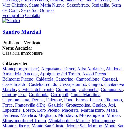
Vito Chietino
,
Santa Maria Nuova
,
Sassoferrato
,
Senigallia
,
Serra
de' Conti
,
Serra San Quirico
Vedi profilo
Contatta
Sandro Marziali
Profilo non Verificato
Nome Agenzia:
Casa Mia Immobiliare
Città servite:
Montegiorgio
(sede)
,
Acquasanta Terme
,
Alba Adriatica
,
Altidona
,
Amandola
,
Ancona
,
Appignano del Tronto
,
Ascoli Piceno
,
Belmonte Piceno
,
Caldarola
,
Camerino
,
Campofilone
,
Carassai
,
Castelfidardo
,
Castelraimondo
,
Cessapalombo
,
Cingoli
,
Civitanova
Marche
,
Civitella del Tronto
,
Colmurano
,
Colonnella
,
Comunanza
,
Controguerra
,
Corridonia
,
Corropoli
,
Cupra Marittima
,
Cupramontana
,
Deruta
,
Falerone
,
Fano
,
Fermo
,
Fiastra
,
Filottrano
,
Force
,
Francavilla d'Ete
,
Gagliole
,
Grottazzolina
,
Gualdo
,
Jesi
,
Lapedona
,
Loreto
,
Loro Piceno
,
Macerata
,
Martinsicuro
,
Massa
Fermana
,
Matelica
,
Mogliano
,
Mondavio
,
Monsampietro Morico
,
Monsampolo del Tronto
,
Montalto delle Marche
,
Montappone
,
Monte Giberto
,
Monte San Giusto
,
Monte San Martino
,
Monte San