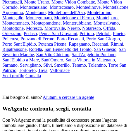
Pietrangeli
,
Monte Urano
,
Monte Vidon Combatte
,
Monte Vidon
Corrado
,
Montecassiano
,
Montecosaro
,
Montedinove
,
Montefalcone
Appennino
,
Montefano
,
Montefiore dell'Aso
,
Montefortino
,
Montegallo
,
Montegranaro
,
Monteleone di Fermo
,
Montelparo
,
Montemonaco
,
Monteprandone
,
Monterubbiano
,
Montesilvano
,
Montottone
,
Moresco
,
Morrovalle
,
Nereto
,
Notaresco
,
Offida
,
Ortezzano
,
Pedaso
,
Penna San Giovanni
,
Petriolo
,
Petritoli
,
Pineto
,
Pollenza
,
Ponzano di Fermo
,
Porto Recanati
,
Porto San Giorgio
,
Porto Sant'Elpidio
,
Potenza Picena
,
Rapagnano
,
Recanati
,
Rimini
,
Ripatransone
,
Rotella
,
San Benedetto del Tronto
,
San Ginesio
,
San
Severino Marche
,
San Vito Chietino
,
Sant'Angelo in Pontano
,
Sant'Elpidio a Mare
,
Sant'Omero
,
Santa Vittoria in Matenano
,
Sarnano
,
Servigliano
,
Silvi
,
Smerillo
,
Teramo
,
Tolentino
,
Torre San
Patrizio
,
Tortoreto
,
Treia
,
Valfornace
Vedi profilo
Contatta
Hai bisogno di aiuto?
Aiutami a cercare un agente
WeAgentz: confronta, scegli, contatta
Con WeAgentz avrai la possibilità di conoscere prima l’agente
immobiliare giusto. Infatti, ti mettiamo a disposizione un database di
professionisti in cui potrai consultare e confrontare competenze,