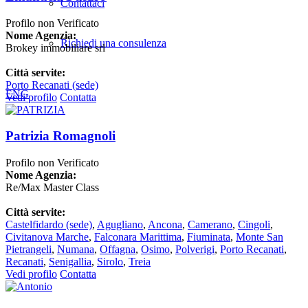
Contattaci
Profilo non Verificato
Nome Agenzia:
Richiedi una consulenza
Brokey immobiliare srl
Città servite:
Porto Recanati
(sede)
ENG
Vedi profilo
Contatta
Patrizia Romagnoli
Profilo non Verificato
Nome Agenzia:
Re/Max Master Class
Città servite:
Castelfidardo
(sede)
,
Agugliano
,
Ancona
,
Camerano
,
Cingoli
,
Civitanova Marche
,
Falconara Marittima
,
Fiuminata
,
Monte San
Pietrangeli
,
Numana
,
Offagna
,
Osimo
,
Polverigi
,
Porto Recanati
,
Recanati
,
Senigallia
,
Sirolo
,
Treia
Vedi profilo
Contatta