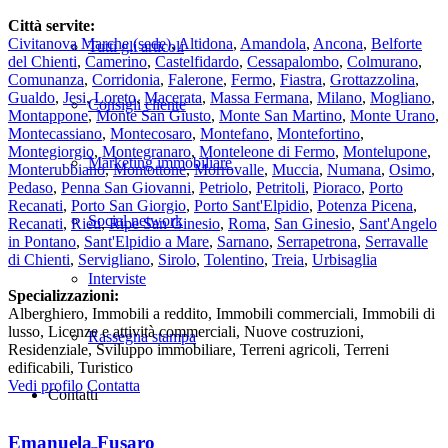
Città servite:
Civitanova Marche
(sede)
,
Altidona
,
Amandola
,
Ancona
,
Belforte
Tutti gli articoli
del Chienti
,
Camerino
,
Castelfidardo
,
Cessapalombo
,
Colmurano
,
Comunanza
,
Corridonia
,
Falerone
,
Fermo
,
Fiastra
,
Grottazzolina
,
Gualdo
,
Jesi
,
Loreto
,
Macerata
,
Massa Fermana
,
Milano
,
Mogliano
,
Consigli cliente
Montappone
,
Monte San Giusto
,
Monte San Martino
,
Monte Urano
,
Montecassiano
,
Montecosaro
,
Montefano
,
Montefortino
,
Montegiorgio
,
Montegranaro
,
Monteleone di Fermo
,
Montelupone
,
Marketing immobiliare
Monterubbiano
,
Montottone
,
Morrovalle
,
Muccia
,
Numana
,
Osimo
,
Pedaso
,
Penna San Giovanni
,
Petriolo
,
Petritoli
,
Pioraco
,
Porto
Recanati
,
Porto San Giorgio
,
Porto Sant'Elpidio
,
Potenza Picena
,
Social network
Recanati
,
Rieti
,
Ripe San Ginesio
,
Roma
,
San Ginesio
,
Sant'Angelo
in Pontano
,
Sant'Elpidio a Mare
,
Sarnano
,
Serrapetrona
,
Serravalle
di Chienti
,
Servigliano
,
Sirolo
,
Tolentino
,
Treia
,
Urbisaglia
Interviste
Specializzazioni:
Alberghiero, Immobili a reddito, Immobili commerciali, Immobili di
lusso, Licenze e attività commerciali, Nuove costruzioni,
Rassegna stampa
Residenziale, Sviluppo immobiliare, Terreni agricoli, Terreni
edificabili, Turistico
Vedi profilo
Contatta
Contatti
Emanuela Fusaro