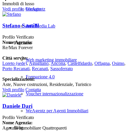
Immobili di lusso
WeAgentz
Vedi profilo
Contatta
Stefano Santilli
Adv Media Lab
Profilo Verificato
Nome Agenzia:
Facciamo
Re/Max Forever
Città servite:
Web marketing immobiliare
Loreto
(sede)
,
Agugliano
,
Ancona
,
Castelfidardo
,
Offagna
,
Osimo
,
Porto Recanati
,
Recanati
,
Sassoferrato
Formazione 4.0
Specializzazioni:
Aste, Nuove costruzioni, Residenziale, Turistico
Vedi profilo
Contatta
Voucher internazionalizzazione
Daniele Dari
WeAgentz per Agenti Immobiliari
Profilo Verificato
Nome Agenzia:
Blog
Agenzia Immobiliare Quattropareti