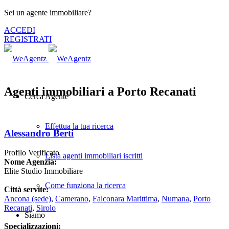
Sei un agente immobiliare?
ACCEDI
REGISTRATI
Agenti immobiliari a Porto Recanati
Cerca Agente
Effettua la tua ricerca
Alessandro Berti
Profilo Verificato
Lista agenti immobiliari iscritti
Nome Agenzia:
Elite Studio Immobiliare
Come funziona la ricerca
Città servite:
Ancona
(sede)
,
Camerano
,
Falconara Marittima
,
Numana
,
Porto
Recanati
,
Sirolo
Siamo
Specializzazioni: