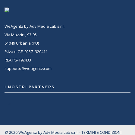
WeAgentz by Adv Media Lab s.r.l.
Via Mazzini, 93-95
61049 Urbania (PU)
P.Iva e C.F. 02571320411
REA PS-192433
supporto@weagentz.com
I NOSTRI PARTNERS
<
© 2026 WeAgentz by Adv Media Lab s.r.l. -
TERMINI E CONDIZIONI