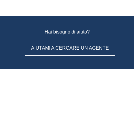
Hai bisogno di aiuto?
AIUTAMI A CERCARE UN AGENTE
WeAgentz: confronta, scegli,
contatta
Con WeAgentz avrai la possibilità di conoscere prima l’agente