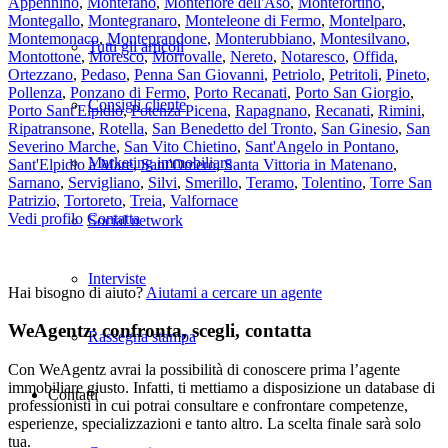
Appennino
,
Montefano
,
Montefiore dell'Aso
,
Montefortino
,
Montegallo
,
Montegranaro
,
Monteleone di Fermo
,
Montelparo
,
Montemonaco
,
Monteprandone
,
Monterubbiano
,
Montesilvano
,
Tutti gli articoli
Montottone
,
Moresco
,
Morrovalle
,
Nereto
,
Notaresco
,
Offida
,
Ortezzano
,
Pedaso
,
Penna San Giovanni
,
Petriolo
,
Petritoli
,
Pineto
,
Pollenza
,
Ponzano di Fermo
,
Porto Recanati
,
Porto San Giorgio
,
Consigli cliente
Porto Sant'Elpidio
,
Potenza Picena
,
Rapagnano
,
Recanati
,
Rimini
,
Ripatransone
,
Rotella
,
San Benedetto del Tronto
,
San Ginesio
,
San
Severino Marche
,
San Vito Chietino
,
Sant'Angelo in Pontano
,
Marketing immobiliare
Sant'Elpidio a Mare
,
Sant'Omero
,
Santa Vittoria in Matenano
,
Sarnano
,
Servigliano
,
Silvi
,
Smerillo
,
Teramo
,
Tolentino
,
Torre San
Patrizio
,
Tortoreto
,
Treia
,
Valfornace
Vedi profilo
Contatta
Social network
Interviste
Hai bisogno di aiuto?
Aiutami a cercare un agente
WeAgentz: confronta, scegli, contatta
Rassegna stampa
Con WeAgentz avrai la possibilità di conoscere prima l’agente
immobiliare giusto. Infatti, ti mettiamo a disposizione un database di
Contatti
professionisti in cui potrai consultare e confrontare competenze,
esperienze, specializzazioni e tanto altro. La scelta finale sarà solo
tua.