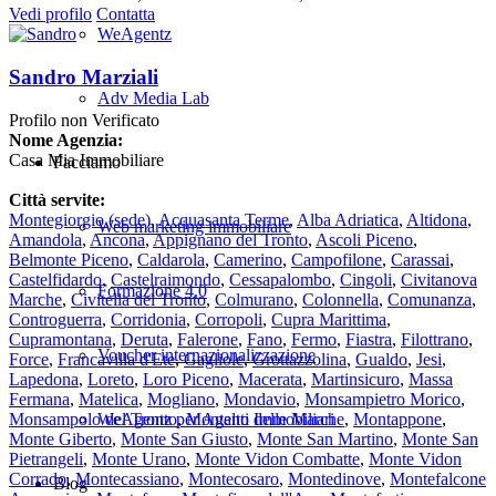
Vedi profilo
Contatta
WeAgentz
Sandro Marziali
Adv Media Lab
Profilo non Verificato
Nome Agenzia:
Casa Mia Immobiliare
Facciamo
Città servite:
Montegiorgio
(sede)
,
Acquasanta Terme
,
Alba Adriatica
,
Altidona
,
Web marketing immobiliare
Amandola
,
Ancona
,
Appignano del Tronto
,
Ascoli Piceno
,
Belmonte Piceno
,
Caldarola
,
Camerino
,
Campofilone
,
Carassai
,
Castelfidardo
,
Castelraimondo
,
Cessapalombo
,
Cingoli
,
Civitanova
Formazione 4.0
Marche
,
Civitella del Tronto
,
Colmurano
,
Colonnella
,
Comunanza
,
Controguerra
,
Corridonia
,
Corropoli
,
Cupra Marittima
,
Cupramontana
,
Deruta
,
Falerone
,
Fano
,
Fermo
,
Fiastra
,
Filottrano
,
Voucher internazionalizzazione
Force
,
Francavilla d'Ete
,
Gagliole
,
Grottazzolina
,
Gualdo
,
Jesi
,
Lapedona
,
Loreto
,
Loro Piceno
,
Macerata
,
Martinsicuro
,
Massa
Fermana
,
Matelica
,
Mogliano
,
Mondavio
,
Monsampietro Morico
,
Monsampolo del Tronto
,
Montalto delle Marche
,
Montappone
,
WeAgentz per Agenti Immobiliari
Monte Giberto
,
Monte San Giusto
,
Monte San Martino
,
Monte San
Pietrangeli
,
Monte Urano
,
Monte Vidon Combatte
,
Monte Vidon
Corrado
,
Montecassiano
,
Montecosaro
,
Montedinove
,
Montefalcone
Blog