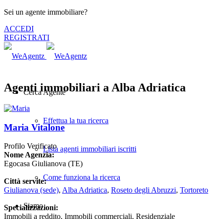
Sei un agente immobiliare?
ACCEDI
REGISTRATI
Agenti immobiliari a Alba Adriatica
Cerca Agente
Effettua la tua ricerca
Maria Vitalone
Profilo Verificato
Lista agenti immobiliari iscritti
Nome Agenzia:
Egocasa Giulianova (TE)
Come funziona la ricerca
Città servite:
Giulianova
(sede)
,
Alba Adriatica
,
Roseto degli Abruzzi
,
Tortoreto
Siamo
Specializzazioni:
Immobili a reddito, Immobili commerciali, Residenziale