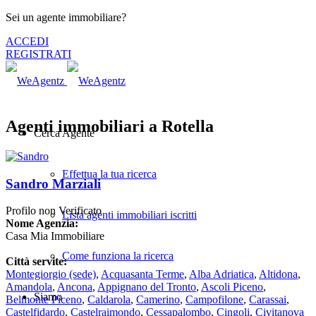
Sei un agente immobiliare?
ACCEDI
REGISTRATI
Agenti immobiliari a Rotella
Cerca Agente
Effettua la tua ricerca
Sandro Marziali
Profilo non Verificato
Lista agenti immobiliari iscritti
Nome Agenzia:
Casa Mia Immobiliare
Come funziona la ricerca
Città servite:
Montegiorgio
(sede)
,
Acquasanta Terme
,
Alba Adriatica
,
Altidona
,
Amandola
,
Ancona
,
Appignano del Tronto
,
Ascoli Piceno
,
Siamo
Belmonte Piceno
,
Caldarola
,
Camerino
,
Campofilone
,
Carassai
,
Castelfidardo
,
Castelraimondo
,
Cessapalombo
,
Cingoli
,
Civitanova