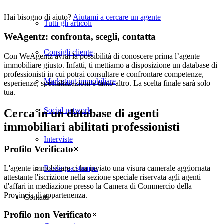
Hai bisogno di aiuto?
Aiutami a cercare un agente
Tutti gli articoli
WeAgentz: confronta, scegli, contatta
Consigli cliente
Con WeAgentz avrai la possibilità di conoscere prima l’agente
immobiliare giusto. Infatti, ti mettiamo a disposizione un database di
professionisti in cui potrai consultare e confrontare competenze,
Marketing immobiliare
esperienze, specializzazioni e tanto altro. La scelta finale sarà solo
tua.
Social network
Cerca in un database di agenti
immobiliari abilitati professionisti
Interviste
Profilo Verificato
×
Rassegna stampa
L'agente immobiliare ci ha inviato una visura camerale aggiornata
attestante l'iscrizione nella sezione speciale riservata agli agenti
d'affari in mediazione presso la Camera di Commercio della
Provincia di appartenenza.
Contatti
Profilo non Verificato
×