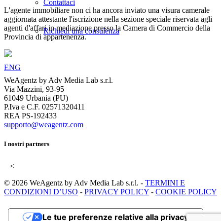
Contattaci
L'agente immobiliare non ci ha ancora inviato una visura camerale
aggiornata attestante l'iscrizione nella sezione speciale riservata agli
agenti d'affari in mediazione presso la Camera di Commercio della
Richiedi una consulenza
Provincia di appartenenza.
ENG
WeAgentz by Adv Media Lab s.r.l.
Via Mazzini, 93-95
61049 Urbania (PU)
P.Iva e C.F. 02571320411
REA PS-192433
supporto@weagentz.com
I nostri partners
<
© 2026 WeAgentz by Adv Media Lab s.r.l. -
TERMINI E
CONDIZIONI D’USO
-
PRIVACY POLICY
-
COOKIE POLICY
Le tue preferenze relative alla privacy