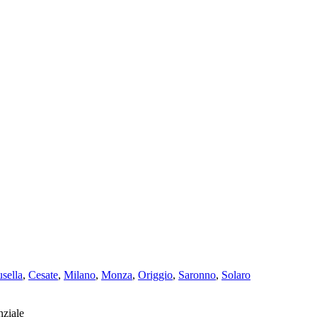
sella
,
Cesate
,
Milano
,
Monza
,
Origgio
,
Saronno
,
Solaro
nziale