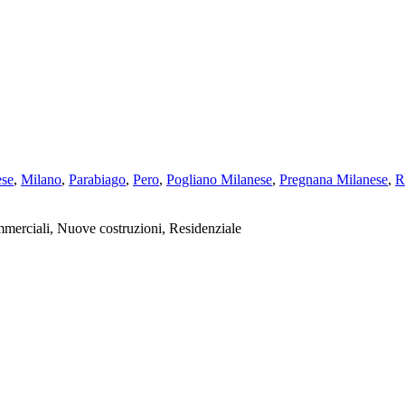
ese
,
Milano
,
Parabiago
,
Pero
,
Pogliano Milanese
,
Pregnana Milanese
,
R
mmerciali, Nuove costruzioni, Residenziale