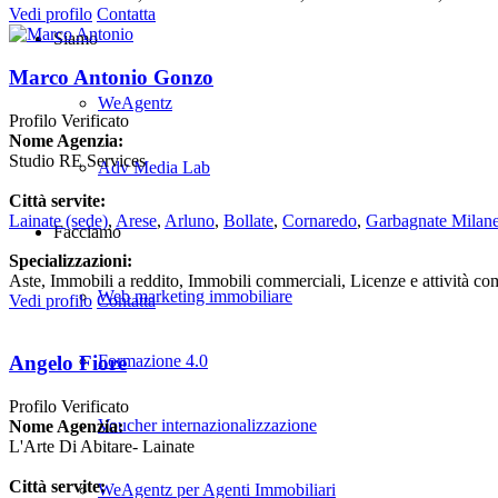
Vedi profilo
Contatta
Siamo
Marco Antonio Gonzo
WeAgentz
Profilo Verificato
Nome Agenzia:
Studio RE Services
Adv Media Lab
Città servite:
Lainate
(sede)
,
Arese
,
Arluno
,
Bollate
,
Cornaredo
,
Garbagnate Milan
Facciamo
Specializzazioni:
Aste, Immobili a reddito, Immobili commerciali, Licenze e attività co
Web marketing immobiliare
Vedi profilo
Contatta
Formazione 4.0
Angelo Fiore
Profilo Verificato
Voucher internazionalizzazione
Nome Agenzia:
L'Arte Di Abitare- Lainate
Città servite:
WeAgentz per Agenti Immobiliari