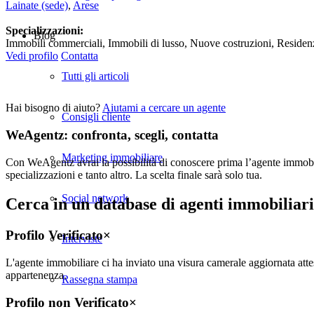
Lainate
(sede)
,
Arese
Specializzazioni:
Blog
Immobili commerciali, Immobili di lusso, Nuove costruzioni, Residenzi
Vedi profilo
Contatta
Tutti gli articoli
Hai bisogno di aiuto?
Aiutami a cercare un agente
Consigli cliente
WeAgentz: confronta, scegli, contatta
Marketing immobiliare
Con WeAgentz avrai la possibilità di conoscere prima l’agente immobilia
specializzazioni e tanto altro. La scelta finale sarà solo tua.
Social network
Cerca in un database di agenti immobiliari a
Profilo Verificato
×
Interviste
L'agente immobiliare ci ha inviato una visura camerale aggiornata attes
appartenenza.
Rassegna stampa
Profilo non Verificato
×