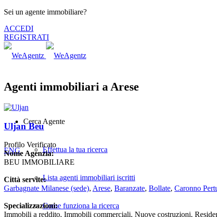
Sei un agente immobiliare?
ACCEDI
REGISTRATI
Agenti immobiliari a Arese
Cerca Agente
Uljan Beu
Profilo Verificato
Effettua la tua ricerca
ENG
Nome Agenzia:
BEU IMMOBILIARE
Lista agenti immobiliari iscritti
Città servite:
Garbagnate Milanese
(sede)
,
Arese
,
Baranzate
,
Bollate
,
Caronno Pertu
Come funziona la ricerca
Specializzazioni:
Immobili a reddito, Immobili commerciali, Nuove costruzioni, Reside