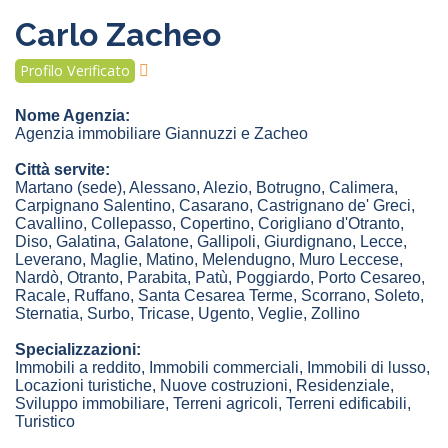
Carlo Zacheo
Profilo Verificato
Nome Agenzia:
Agenzia immobiliare Giannuzzi e Zacheo
Città servite:
Martano
(sede)
,
Alessano
,
Alezio
,
Botrugno
,
Calimera
,
Carpignano Salentino
,
Casarano
,
Castrignano de' Greci
,
Cavallino
,
Collepasso
,
Copertino
,
Corigliano d'Otranto
,
Diso
,
Galatina
,
Galatone
,
Gallipoli
,
Giurdignano
,
Lecce
,
Leverano
,
Maglie
,
Matino
,
Melendugno
,
Muro Leccese
,
Nardò
,
Otranto
,
Parabita
,
Patù
,
Poggiardo
,
Porto Cesareo
,
Racale
,
Ruffano
,
Santa Cesarea Terme
,
Scorrano
,
Soleto
,
Sternatia
,
Surbo
,
Tricase
,
Ugento
,
Veglie
,
Zollino
Specializzazioni:
Immobili a reddito, Immobili commerciali, Immobili di lusso,
Locazioni turistiche, Nuove costruzioni, Residenziale,
Sviluppo immobiliare, Terreni agricoli, Terreni edificabili,
Turistico