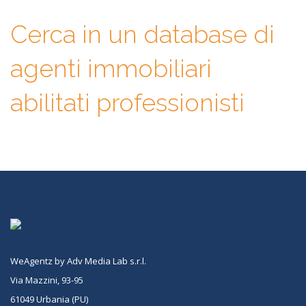
Cerca in un database di
agenti immobiliari
abilitati professionisti
WeAgentz by Adv Media Lab s.r.l.
Via Mazzini, 93-95
61049 Urbania (PU)