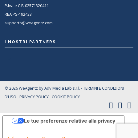
P.Iva e C.F. 02571320411
REA PS-192433
supporto@weagentz.com
I NOSTRI PARTNERS
<
© 2026 WeAgentz by Adv Media Lab s.r.l. -
TERMINI E CONDIZIONI
D’USO
-
PRIVACY POLICY
-
COOKIE POLICY
Le tue preferenze relative alla privacy