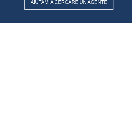
AIUTAMI A CERCARE UN AGENTE
WeAgentz: confronta, scegli,
contatta
Con WeAgentz avrai la possibilità di conoscere prima l’agente
immobiliare giusto. Infatti, ti mettiamo a disposizione un
database di professionisti in cui potrai consultare e confrontare
competenze, esperienze, specializzazioni e tanto altro. La scelta
finale sarà solo tua.