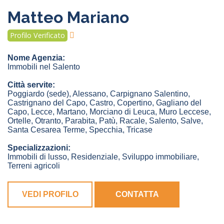
Matteo Mariano
Profilo Verificato
Nome Agenzia:
Immobili nel Salento
Città servite:
Poggiardo
(sede)
,
Alessano
,
Carpignano Salentino
,
Castrignano del Capo
,
Castro
,
Copertino
,
Gagliano del
Capo
,
Lecce
,
Martano
,
Morciano di Leuca
,
Muro Leccese
,
Ortelle
,
Otranto
,
Parabita
,
Patù
,
Racale
,
Salento
,
Salve
,
Santa Cesarea Terme
,
Specchia
,
Tricase
Specializzazioni:
Immobili di lusso, Residenziale, Sviluppo immobiliare,
Terreni agricoli
VEDI PROFILO
CONTATTA