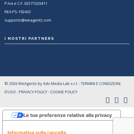
P.Iva e C.F. 02571320411
REA PS-192433
supporto@weagentz.com
I NOSTRI PARTNERS
<
© 2026 WeAgentz by Adv Media Lab s.r.l. -
TERMINI E CONDIZIONI
D’USO
-
PRIVACY POLICY
-
COOKIE POLICY
Le tue preferenze relative alla privacy
Informativa sulla raccolta