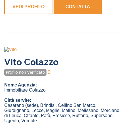
VEDI PROFILO
CONTATTA
Vito Colazzo
Profilo non Verificato
Nome Agenzia:
Immobiliare Colazzo
Città servite:
Casarano
(sede)
,
Brindisi
,
Cellino San Marco
,
Giurdignano
,
Lecce
,
Maglie
,
Matino
,
Melissano
,
Morciano
di Leuca
,
Otranto
,
Patù
,
Presicce
,
Ruffano
,
Supersano
,
Ugento
,
Vernole