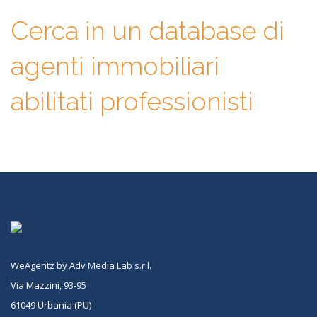
Cerca in un database di
agenti immobiliari
abilitati professionisti
WeAgentz by Adv Media Lab s.r.l.
Via Mazzini, 93-95
61049 Urbania (PU)