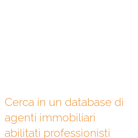
WeAgentz: confronta, scegli,
contatta
Con WeAgentz avrai la possibilità di conoscere prima l’agente
immobiliare giusto. Infatti, ti mettiamo a disposizione un
database di professionisti in cui potrai consultare e confrontare
competenze, esperienze, specializzazioni e tanto altro. La scelta
finale sarà solo tua.
Cerca in un database di
agenti immobiliari
abilitati professionisti