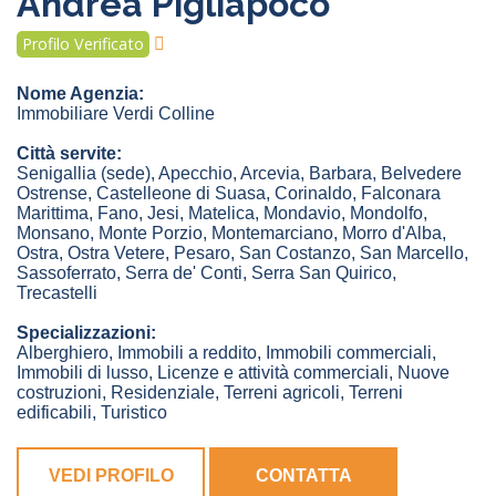
Andrea Pigliapoco
Profilo Verificato
Nome Agenzia:
Immobiliare Verdi Colline
Città servite:
Senigallia
(sede)
,
Apecchio
,
Arcevia
,
Barbara
,
Belvedere
Ostrense
,
Castelleone di Suasa
,
Corinaldo
,
Falconara
Marittima
,
Fano
,
Jesi
,
Matelica
,
Mondavio
,
Mondolfo
,
Monsano
,
Monte Porzio
,
Montemarciano
,
Morro d'Alba
,
Ostra
,
Ostra Vetere
,
Pesaro
,
San Costanzo
,
San Marcello
,
Sassoferrato
,
Serra de' Conti
,
Serra San Quirico
,
Trecastelli
Specializzazioni:
Alberghiero, Immobili a reddito, Immobili commerciali,
Immobili di lusso, Licenze e attività commerciali, Nuove
costruzioni, Residenziale, Terreni agricoli, Terreni
edificabili, Turistico
VEDI PROFILO
CONTATTA