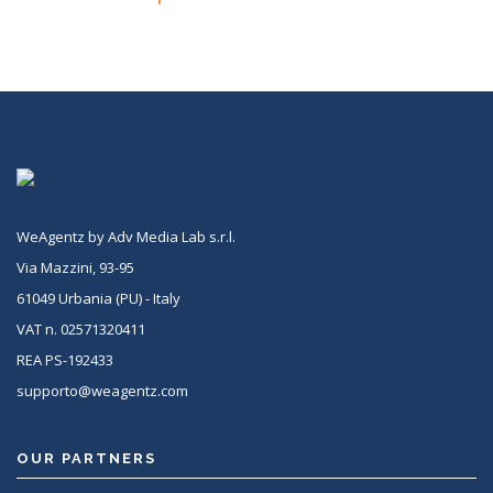
WeAgentz by Adv Media Lab s.r.l.
Via Mazzini, 93-95
61049 Urbania (PU) - Italy
VAT n. 02571320411
REA PS-192433
supporto@weagentz.com
OUR PARTNERS