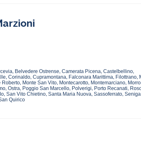
arzioni
rcevia
,
Belvedere Ostrense
,
Camerata Picena
,
Castelbellino
,
lle
,
Corinaldo
,
Cupramontana
,
Falconara Marittima
,
Filottrano
,
 Roberto
,
Monte San Vito
,
Montecarotto
,
Montemarciano
,
Morro
mo
,
Ostra
,
Poggio San Marcello
,
Polverigi
,
Porto Recanati
,
Roso
lo
,
San Vito Chietino
,
Santa Maria Nuova
,
Sassoferrato
,
Senigal
San Quirico