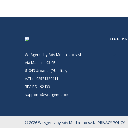
OUR P
WeAgentz by Adv Media Lab s.r.l.
<
Via Mazzini, 93-95
61049 Urbania (PU) - Italy
VAT n. 02571320411
REA PS-192433
supporto@weagentz.com
© 2026 WeAgentz by Adv Media Lab s.r.l. -
PRIVACY POLICY
-