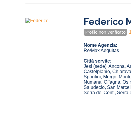
Federico M
Profilo non Verificato
Nome Agenzia:
Re/Max Aequitas
Città servite:
Jesi
(sede)
,
Ancona
,
A
Castelplanio
,
Chiarava
Spontini
,
Mergo
,
Monte
Numana
,
Offagna
,
Osi
Saludecio
,
San Marcel
Serra de' Conti
,
Serra 