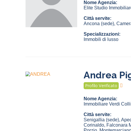
Nome Agenzia:
Elite Studio Immobiliar
Città servite:
Ancona
(sede)
,
Camer
Specializzazioni:
Immobili di lusso
Andrea Pi
Profilo Verificato
Nome Agenzia:
Immobiliare Verdi Coll
Città servite:
Senigallia
(sede)
,
Apec
Corinaldo
,
Falconara M
Porzio
,
Montemarcian