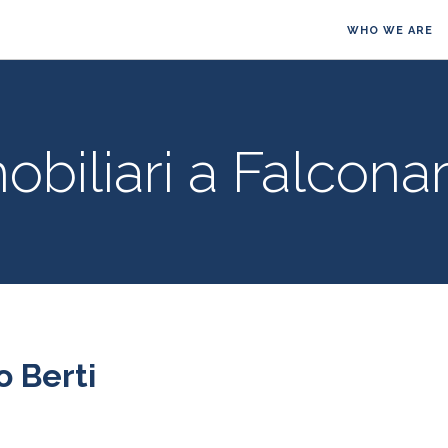
WHO WE ARE
biliari a Falcona
 Berti