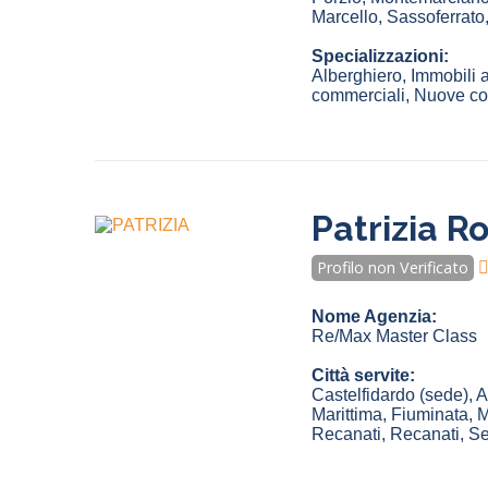
Marcello
,
Sassoferrato
Specializzazioni:
Alberghiero, Immobili a
commerciali, Nuove costr
Patrizia R
Profilo non Verificato
Nome Agenzia:
Re/Max Master Class
Città servite:
Castelfidardo
(sede)
,
A
Marittima
,
Fiuminata
,
M
Recanati
,
Recanati
,
Se