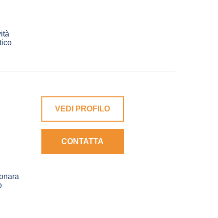
ità
tico
VEDI PROFILO
CONTATTA
onara
o