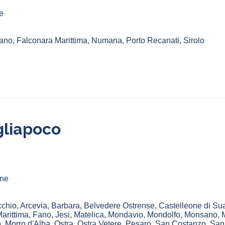
e
ano
,
Falconara Marittima
,
Numana
,
Porto Recanati
,
Sirolo
gliapoco
ine
chio
,
Arcevia
,
Barbara
,
Belvedere Ostrense
,
Castelleone di Su
arittima
,
Fano
,
Jesi
,
Matelica
,
Mondavio
,
Mondolfo
,
Monsano
,
o
,
Morro d'Alba
,
Ostra
,
Ostra Vetere
,
Pesaro
,
San Costanzo
,
San