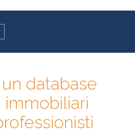
n un database
i immobiliari
 professionisti