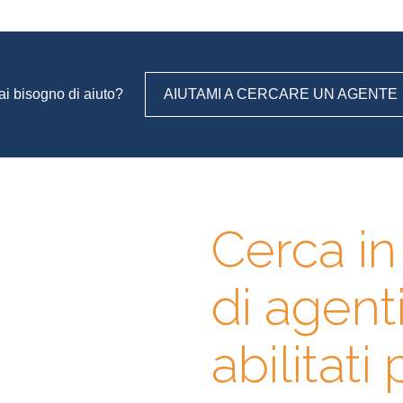
ai bisogno di aiuto?
AIUTAMI A CERCARE UN AGENTE
Cerca i
gli, contatta
di agent
prima l’agente immobiliare
abase di professionisti in cui
erienze, specializzazioni e
abilitati