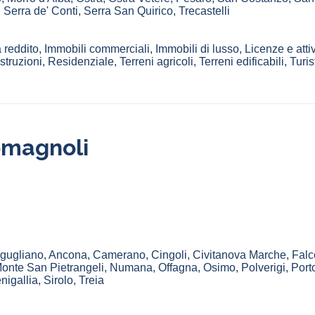
,
Serra de' Conti
,
Serra San Quirico
,
Trecastelli
 reddito, Immobili commerciali, Immobili di lusso, Licenze e attiv
uzioni, Residenziale, Terreni agricoli, Terreni edificabili, Turis
omagnoli
gugliano
,
Ancona
,
Camerano
,
Cingoli
,
Civitanova Marche
,
Falc
onte San Pietrangeli
,
Numana
,
Offagna
,
Osimo
,
Polverigi
,
Port
nigallia
,
Sirolo
,
Treia