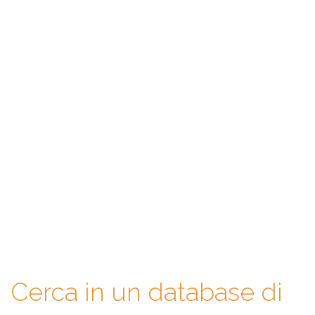
WeAgentz: confronta, scegli,
contatta
Con WeAgentz avrai la possibilità di conoscere prima l’agente
immobiliare giusto. Infatti, ti mettiamo a disposizione un
database di professionisti in cui potrai consultare e confrontare
competenze, esperienze, specializzazioni e tanto altro. La scelta
finale sarà solo tua.
Cerca in un database di