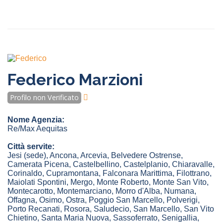
Federico Marzioni
Profilo non Verificato
Nome Agenzia:
Re/Max Aequitas
Città servite:
Jesi
(sede)
,
Ancona
,
Arcevia
,
Belvedere Ostrense
,
Camerata Picena
,
Castelbellino
,
Castelplanio
,
Chiaravalle
,
Corinaldo
,
Cupramontana
,
Falconara Marittima
,
Filottrano
,
Maiolati Spontini
,
Mergo
,
Monte Roberto
,
Monte San Vito
,
Montecarotto
,
Montemarciano
,
Morro d'Alba
,
Numana
,
Offagna
,
Osimo
,
Ostra
,
Poggio San Marcello
,
Polverigi
,
Porto Recanati
,
Rosora
,
Saludecio
,
San Marcello
,
San Vito
Chietino
,
Santa Maria Nuova
,
Sassoferrato
,
Senigallia
,