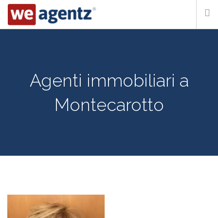
WHO WE ARE
HOW IT WORKS
Agenti immobiliari a
CONTACT US
Montecarotto
SUBSCRIBE
ITA