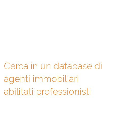
Con WeAgentz avrai la possibilità di conoscere prima l’agente
immobiliare giusto. Infatti, ti mettiamo a disposizione un
database di professionisti in cui potrai consultare e confrontare
competenze, esperienze, specializzazioni e tanto altro. La scelta
finale sarà solo tua.
Cerca in un database di
agenti immobiliari
abilitati professionisti