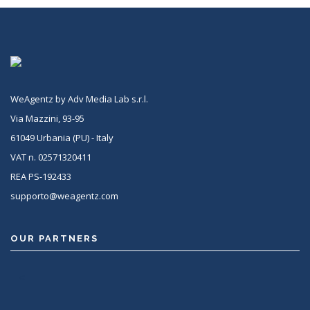
WeAgentz by Adv Media Lab s.r.l.
Via Mazzini, 93-95
61049 Urbania (PU) - Italy
VAT n. 02571320411
REA PS-192433
supporto@weagentz.com
OUR PARTNERS
<