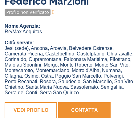
Federico Marzioni
Profilo non Verificato
Nome Agenzia:
Re/Max Aequitas
Città servite:
Jesi
(sede)
,
Ancona
,
Arcevia
,
Belvedere Ostrense
,
Camerata Picena
,
Castelbellino
,
Castelplanio
,
Chiaravalle
,
Corinaldo
,
Cupramontana
,
Falconara Marittima
,
Filottrano
,
Maiolati Spontini
,
Mergo
,
Monte Roberto
,
Monte San Vito
,
Montecarotto
,
Montemarciano
,
Morro d'Alba
,
Numana
,
Offagna
,
Osimo
,
Ostra
,
Poggio San Marcello
,
Polverigi
,
Porto Recanati
,
Rosora
,
Saludecio
,
San Marcello
,
San Vito
Chietino
,
Santa Maria Nuova
,
Sassoferrato
,
Senigallia
,
Serra de' Conti
,
Serra San Quirico
VEDI PROFILO
CONTATTA