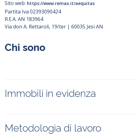
Sito web:
https://www.remax.it/aequitas
FIMAA - Federazione Italiana
Mediatori Agenti d'Affari
Partita Iva 02393090424
LinkedIn
LinkedIn
R.E.A. AN 183964
Via don A. Rettaroli, 19/ter | 60035 Jesi AN
Incarico a vendere / locare
Specializzazioni
Facebook
Facebook
In esclusiva
Non in esclusiva
Alberghiero
Chi sono
Verbale
Aste
Immobili a reddito
Twitter
Twitter
Durata minima dell'incarico
Immobili commerciali
Immobili di lusso
Licenze e attività commerciali
Youtube
Youtube
Locazioni turistiche
Provvigioni
Immobili in evidenza
Nuove costruzioni
Residenziale
Sviluppo immobiliare
Terreni agricoli
Terreni edificabili
Agenzia Immobiliare
Agenzia Immobiliare
Metodologia di lavoro
Turistico