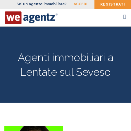
Sei un agente immobiliare?
ACCEDI
REGISTRATI
CERCA AGENTE
SIAMO
Agenti immobiliari a
FACCIAMO
Lentate sul Seveso
BLOG
CONTATTI
ENG