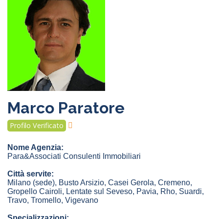
Marco Paratore
Profilo Verificato
Nome Agenzia:
Para&Associati Consulenti Immobiliari
Città servite:
Milano
(sede)
,
Busto Arsizio
,
Casei Gerola
,
Cremeno
,
Gropello Cairoli
,
Lentate sul Seveso
,
Pavia
,
Rho
,
Suardi
,
Travo
,
Tromello
,
Vigevano
Specializzazioni: