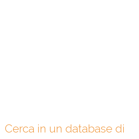
WeAgentz: confronta, scegli,
contatta
Con WeAgentz avrai la possibilità di conoscere prima l’agente
immobiliare giusto. Infatti, ti mettiamo a disposizione un
database di professionisti in cui potrai consultare e confrontare
competenze, esperienze, specializzazioni e tanto altro. La scelta
finale sarà solo tua.
Cerca in un database di