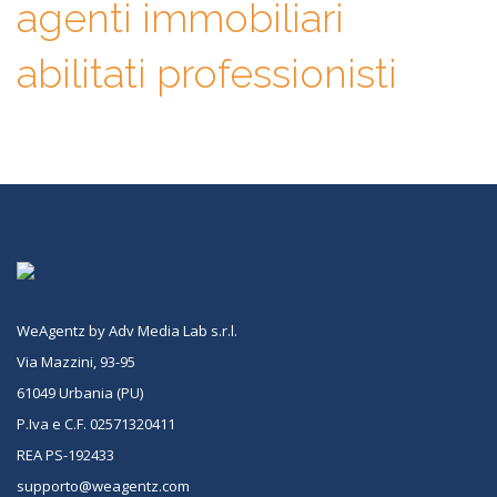
agenti immobiliari
abilitati professionisti
WeAgentz by Adv Media Lab s.r.l.
Via Mazzini, 93-95
61049 Urbania (PU)
P.Iva e C.F. 02571320411
REA PS-192433
supporto@weagentz.com