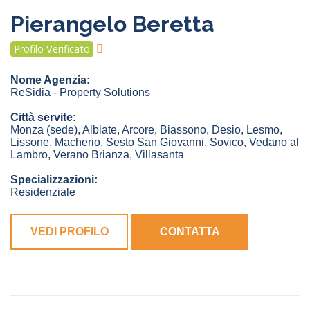
Pierangelo Beretta
Profilo Verificato
Nome Agenzia:
ReSidia - Property Solutions
Città servite:
Monza
(sede)
,
Albiate
,
Arcore
,
Biassono
,
Desio
,
Lesmo
,
Lissone
,
Macherio
,
Sesto San Giovanni
,
Sovico
,
Vedano al
Lambro
,
Verano Brianza
,
Villasanta
Specializzazioni:
Residenziale
VEDI PROFILO
CONTATTA