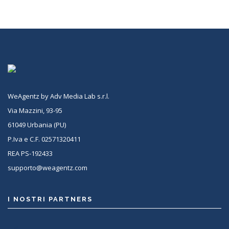
WeAgentz by Adv Media Lab s.r.l.
Via Mazzini, 93-95
61049 Urbania (PU)
P.Iva e C.F. 02571320411
REA PS-192433
supporto@weagentz.com
I NOSTRI PARTNERS
<