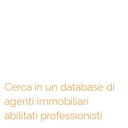
contatta
Con WeAgentz avrai la possibilità di conoscere prima l’agente
immobiliare giusto. Infatti, ti mettiamo a disposizione un
database di professionisti in cui potrai consultare e confrontare
competenze, esperienze, specializzazioni e tanto altro. La scelta
finale sarà solo tua.
Cerca in un database di
agenti immobiliari
abilitati professionisti