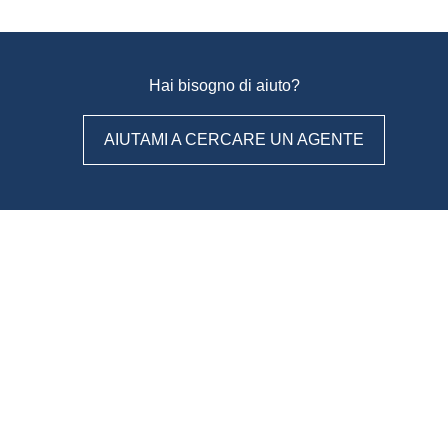
Hai bisogno di aiuto?
AIUTAMI A CERCARE UN AGENTE
WeAgentz: confronta, scegli,
contatta
Con WeAgentz avrai la possibilità di conoscere prima l’agente