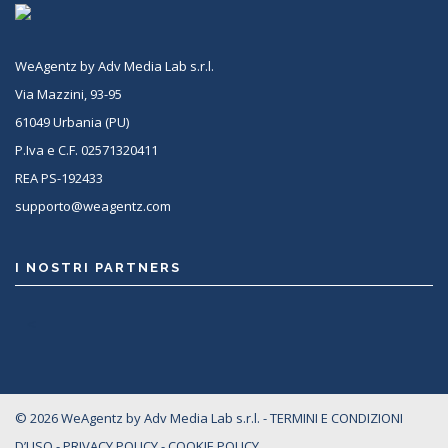
WeAgentz by Adv Media Lab s.r.l.
Via Mazzini, 93-95
61049 Urbania (PU)
P.Iva e C.F. 02571320411
REA PS-192433
supporto@weagentz.com
I NOSTRI PARTNERS
<
© 2026 WeAgentz by Adv Media Lab s.r.l. -
TERMINI E CONDIZIONI
D’USO
-
PRIVACY POLICY
-
COOKIE POLICY