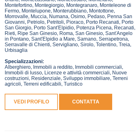
Montefortino
,
Montegiorgio
,
Montegranaro
,
Monteleone di
Fermo
,
Montelupone
,
Monterubbiano
,
Montottone
,
Morrovalle
,
Muccia
,
Numana
,
Osimo
,
Pedaso
,
Penna San
Giovanni
,
Petriolo
,
Petritoli
,
Pioraco
,
Porto Recanati
,
Porto
San Giorgio
,
Porto Sant'Elpidio
,
Potenza Picena
,
Recanati
,
Rieti
,
Ripe San Ginesio
,
Roma
,
San Ginesio
,
Sant'Angelo
in Pontano
,
Sant'Elpidio a Mare
,
Sarnano
,
Serrapetrona
,
Serravalle di Chienti
,
Servigliano
,
Sirolo
,
Tolentino
,
Treia
,
Urbisaglia
Specializzazioni:
Alberghiero, Immobili a reddito, Immobili commerciali,
Immobili di lusso, Licenze e attività commerciali, Nuove
costruzioni, Residenziale, Sviluppo immobiliare, Terreni
agricoli, Terreni edificabili, Turistico
VEDI PROFILO
CONTATTA