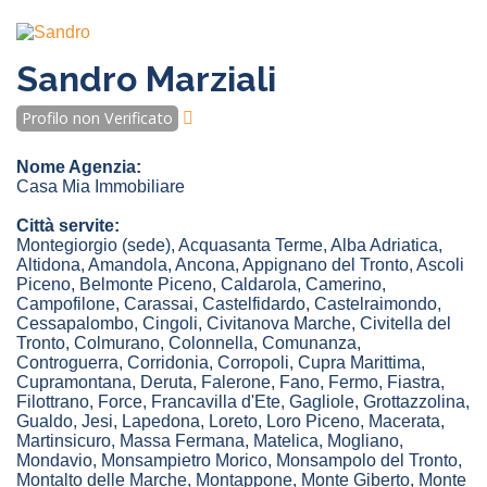
Sandro Marziali
Profilo non Verificato
Nome Agenzia:
Casa Mia Immobiliare
Città servite:
Montegiorgio
(sede)
,
Acquasanta Terme
,
Alba Adriatica
,
Altidona
,
Amandola
,
Ancona
,
Appignano del Tronto
,
Ascoli
Piceno
,
Belmonte Piceno
,
Caldarola
,
Camerino
,
Campofilone
,
Carassai
,
Castelfidardo
,
Castelraimondo
,
Cessapalombo
,
Cingoli
,
Civitanova Marche
,
Civitella del
Tronto
,
Colmurano
,
Colonnella
,
Comunanza
,
Controguerra
,
Corridonia
,
Corropoli
,
Cupra Marittima
,
Cupramontana
,
Deruta
,
Falerone
,
Fano
,
Fermo
,
Fiastra
,
Filottrano
,
Force
,
Francavilla d'Ete
,
Gagliole
,
Grottazzolina
,
Gualdo
,
Jesi
,
Lapedona
,
Loreto
,
Loro Piceno
,
Macerata
,
Martinsicuro
,
Massa Fermana
,
Matelica
,
Mogliano
,
Mondavio
,
Monsampietro Morico
,
Monsampolo del Tronto
,
Montalto delle Marche
,
Montappone
,
Monte Giberto
,
Monte