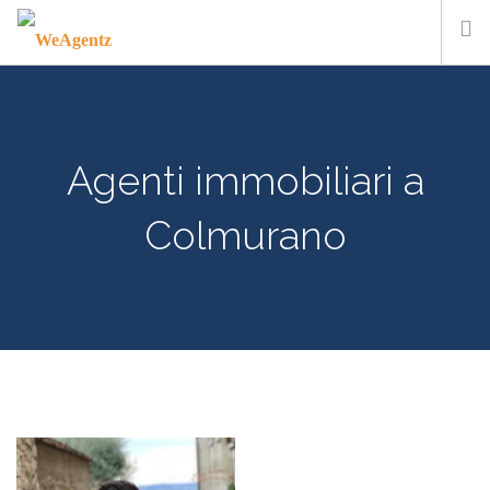
WHO WE ARE
HOW IT WORKS
Agenti immobiliari a
CONTACT US
SUBSCRIBE
Colmurano
ITA