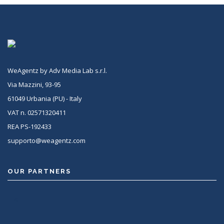
WeAgentz by Adv Media Lab s.r.l.
Via Mazzini, 93-95
61049 Urbania (PU) - Italy
VAT n. 02571320411
REA PS-192433
supporto@weagentz.com
OUR PARTNERS
<