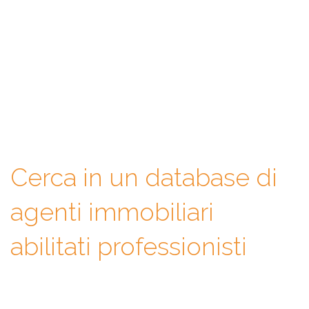
Con WeAgentz avrai la possibilità di conoscere prima l’agente
immobiliare giusto. Infatti, ti mettiamo a disposizione un
database di professionisti in cui potrai consultare e confrontare
competenze, esperienze, specializzazioni e tanto altro. La scelta
finale sarà solo tua.
Cerca in un database di
agenti immobiliari
abilitati professionisti