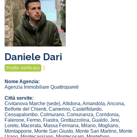
Daniele Dari
Profilo Verificato
Nome Agenzia:
Agenzia Immobiliare Quattropareti
Città servite:
Civitanova Marche
(sede)
,
Altidona
,
Amandola
,
Ancona
,
Belforte del Chienti
,
Camerino
,
Castelfidardo
,
Cessapalombo
,
Colmurano
,
Comunanza
,
Corridonia
,
Falerone
,
Fermo
,
Fiastra
,
Grottazzolina
,
Gualdo
,
Jesi
,
Loreto
,
Macerata
,
Massa Fermana
,
Milano
,
Mogliano
,
Montappone
,
Monte San Giusto
,
Monte San Martino
,
Monte
Urano
,
Montecassiano
,
Montecosaro
,
Montefano
,