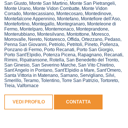
San Giusto
,
Monte San Martino
,
Monte San Pietrangeli
,
Monte Urano
,
Monte Vidon Combatte
,
Monte Vidon
Corrado
,
Montecassiano
,
Montecosaro
,
Montedinove
,
Montefalcone Appennino
,
Montefano
,
Montefiore dell'Aso
,
Montefortino
,
Montegallo
,
Montegranaro
,
Monteleone di
Fermo
,
Montelparo
,
Montemonaco
,
Monteprandone
,
Monterubbiano
,
Montesilvano
,
Montottone
,
Moresco
,
Morrovalle
,
Nereto
,
Notaresco
,
Offida
,
Ortezzano
,
Pedaso
,
Penna San Giovanni
,
Petriolo
,
Petritoli
,
Pineto
,
Pollenza
,
Ponzano di Fermo
,
Porto Recanati
,
Porto San Giorgio
,
Porto Sant'Elpidio
,
Potenza Picena
,
Rapagnano
,
Recanati
,
Rimini
,
Ripatransone
,
Rotella
,
San Benedetto del Tronto
,
San Ginesio
,
San Severino Marche
,
San Vito Chietino
,
Sant'Angelo in Pontano
,
Sant'Elpidio a Mare
,
Sant'Omero
,
Santa Vittoria in Matenano
,
Sarnano
,
Servigliano
,
Silvi
,
Smerillo
,
Teramo
,
Tolentino
,
Torre San Patrizio
,
Tortoreto
,
Treia
,
Valfornace
VEDI PROFILO
CONTATTA