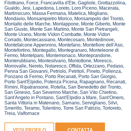
Filottrano
,
Force
,
Francavilla d'Ete
,
Gagliole
,
Grottazzolina
,
Gualdo
,
Jesi
,
Lapedona
,
Loreto
,
Loro Piceno
,
Macerata
,
Martinsicuro
,
Massa Fermana
,
Matelica
,
Mogliano
,
Mondavio
,
Monsampietro Morico
,
Monsampolo del Tronto
,
Montalto delle Marche
,
Montappone
,
Monte Giberto
,
Monte
San Giusto
,
Monte San Martino
,
Monte San Pietrangeli
,
Monte Urano
,
Monte Vidon Combatte
,
Monte Vidon
Corrado
,
Montecassiano
,
Montecosaro
,
Montedinove
,
Montefalcone Appennino
,
Montefano
,
Montefiore dell'Aso
,
Montefortino
,
Montegallo
,
Montegranaro
,
Monteleone di
Fermo
,
Montelparo
,
Montemonaco
,
Monteprandone
,
Monterubbiano
,
Montesilvano
,
Montottone
,
Moresco
,
Morrovalle
,
Nereto
,
Notaresco
,
Offida
,
Ortezzano
,
Pedaso
,
Penna San Giovanni
,
Petriolo
,
Petritoli
,
Pineto
,
Pollenza
,
Ponzano di Fermo
,
Porto Recanati
,
Porto San Giorgio
,
Porto Sant'Elpidio
,
Potenza Picena
,
Rapagnano
,
Recanati
,
Rimini
,
Ripatransone
,
Rotella
,
San Benedetto del Tronto
,
San Ginesio
,
San Severino Marche
,
San Vito Chietino
,
Sant'Angelo in Pontano
,
Sant'Elpidio a Mare
,
Sant'Omero
,
Santa Vittoria in Matenano
,
Sarnano
,
Servigliano
,
Silvi
,
Smerillo
,
Teramo
,
Tolentino
,
Torre San Patrizio
,
Tortoreto
,
Treia
,
Valfornace
VEDI PROFILO
CONTATTA