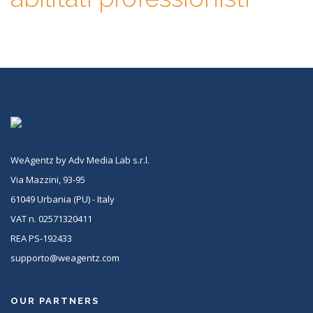
WeAgentz by Adv Media Lab s.r.l.
Via Mazzini, 93-95
61049 Urbania (PU) - Italy
VAT n. 02571320411
REA PS-192433
supporto@weagentz.com
OUR PARTNERS