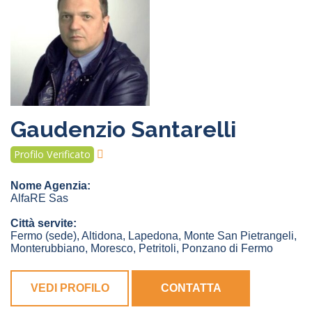
Gaudenzio Santarelli
Profilo Verificato
Nome Agenzia:
AlfaRE Sas
Città servite:
Fermo
(sede)
,
Altidona
,
Lapedona
,
Monte San Pietrangeli
,
Monterubbiano
,
Moresco
,
Petritoli
,
Ponzano di Fermo
VEDI PROFILO
CONTATTA