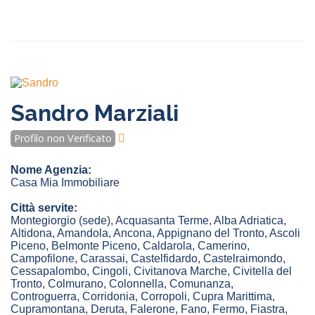
Sandro Marziali
Profilo non Verificato
Nome Agenzia:
Casa Mia Immobiliare
Città servite:
Montegiorgio
(sede)
,
Acquasanta Terme
,
Alba Adriatica
,
Altidona
,
Amandola
,
Ancona
,
Appignano del Tronto
,
Ascoli
Piceno
,
Belmonte Piceno
,
Caldarola
,
Camerino
,
Campofilone
,
Carassai
,
Castelfidardo
,
Castelraimondo
,
Cessapalombo
,
Cingoli
,
Civitanova Marche
,
Civitella del
Tronto
,
Colmurano
,
Colonnella
,
Comunanza
,
Controguerra
,
Corridonia
,
Corropoli
,
Cupra Marittima
,
Cupramontana
,
Deruta
,
Falerone
,
Fano
,
Fermo
,
Fiastra
,