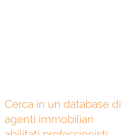
WeAgentz: confronta, scegli,
contatta
Con WeAgentz avrai la possibilità di conoscere prima l’agente
immobiliare giusto. Infatti, ti mettiamo a disposizione un
database di professionisti in cui potrai consultare e confrontare
competenze, esperienze, specializzazioni e tanto altro. La scelta
finale sarà solo tua.
Cerca in un database di
agenti immobiliari
abilitati professionisti