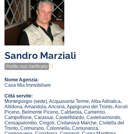
Sandro Marziali
Profilo non Verificato
Nome Agenzia:
Casa Mia Immobiliare
Città servite:
Montegiorgio
(sede)
,
Acquasanta Terme
,
Alba Adriatica
,
Altidona
,
Amandola
,
Ancona
,
Appignano del Tronto
,
Ascoli
Piceno
,
Belmonte Piceno
,
Caldarola
,
Camerino
,
Campofilone
,
Carassai
,
Castelfidardo
,
Castelraimondo
,
Cessapalombo
,
Cingoli
,
Civitanova Marche
,
Civitella del
Tronto
,
Colmurano
,
Colonnella
,
Comunanza
,
Controguerra
,
Corridonia
,
Corropoli
,
Cupra Marittima
,