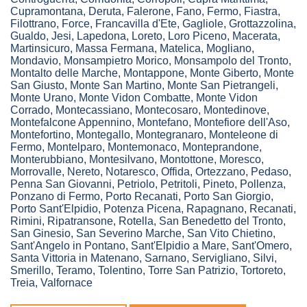
Cupramontana
,
Deruta
,
Falerone
,
Fano
,
Fermo
,
Fiastra
,
Filottrano
,
Force
,
Francavilla d'Ete
,
Gagliole
,
Grottazzolina
,
Gualdo
,
Jesi
,
Lapedona
,
Loreto
,
Loro Piceno
,
Macerata
,
Martinsicuro
,
Massa Fermana
,
Matelica
,
Mogliano
,
Mondavio
,
Monsampietro Morico
,
Monsampolo del Tronto
,
Montalto delle Marche
,
Montappone
,
Monte Giberto
,
Monte
San Giusto
,
Monte San Martino
,
Monte San Pietrangeli
,
Monte Urano
,
Monte Vidon Combatte
,
Monte Vidon
Corrado
,
Montecassiano
,
Montecosaro
,
Montedinove
,
Montefalcone Appennino
,
Montefano
,
Montefiore dell'Aso
,
Montefortino
,
Montegallo
,
Montegranaro
,
Monteleone di
Fermo
,
Montelparo
,
Montemonaco
,
Monteprandone
,
Monterubbiano
,
Montesilvano
,
Montottone
,
Moresco
,
Morrovalle
,
Nereto
,
Notaresco
,
Offida
,
Ortezzano
,
Pedaso
,
Penna San Giovanni
,
Petriolo
,
Petritoli
,
Pineto
,
Pollenza
,
Ponzano di Fermo
,
Porto Recanati
,
Porto San Giorgio
,
Porto Sant'Elpidio
,
Potenza Picena
,
Rapagnano
,
Recanati
,
Rimini
,
Ripatransone
,
Rotella
,
San Benedetto del Tronto
,
San Ginesio
,
San Severino Marche
,
San Vito Chietino
,
Sant'Angelo in Pontano
,
Sant'Elpidio a Mare
,
Sant'Omero
,
Santa Vittoria in Matenano
,
Sarnano
,
Servigliano
,
Silvi
,
Smerillo
,
Teramo
,
Tolentino
,
Torre San Patrizio
,
Tortoreto
,
Treia
,
Valfornace