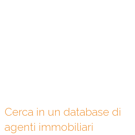
WeAgentz: confronta, scegli,
contatta
Con WeAgentz avrai la possibilità di conoscere prima l’agente
immobiliare giusto. Infatti, ti mettiamo a disposizione un
database di professionisti in cui potrai consultare e confrontare
competenze, esperienze, specializzazioni e tanto altro. La scelta
finale sarà solo tua.
Cerca in un database di
agenti immobiliari