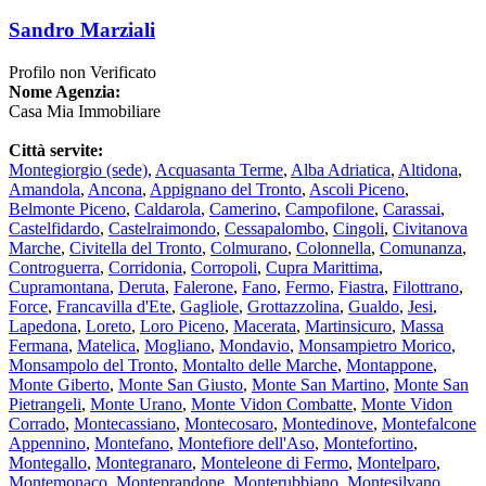
Sandro Marziali
Profilo non Verificato
Nome Agenzia:
Casa Mia Immobiliare
Città servite:
Montegiorgio
(sede)
,
Acquasanta Terme
,
Alba Adriatica
,
Altidona
,
Amandola
,
Ancona
,
Appignano del Tronto
,
Ascoli Piceno
,
Belmonte Piceno
,
Caldarola
,
Camerino
,
Campofilone
,
Carassai
,
Castelfidardo
,
Castelraimondo
,
Cessapalombo
,
Cingoli
,
Civitanova
Marche
,
Civitella del Tronto
,
Colmurano
,
Colonnella
,
Comunanza
,
Controguerra
,
Corridonia
,
Corropoli
,
Cupra Marittima
,
Cupramontana
,
Deruta
,
Falerone
,
Fano
,
Fermo
,
Fiastra
,
Filottrano
,
Force
,
Francavilla d'Ete
,
Gagliole
,
Grottazzolina
,
Gualdo
,
Jesi
,
Lapedona
,
Loreto
,
Loro Piceno
,
Macerata
,
Martinsicuro
,
Massa
Fermana
,
Matelica
,
Mogliano
,
Mondavio
,
Monsampietro Morico
,
Monsampolo del Tronto
,
Montalto delle Marche
,
Montappone
,
Monte Giberto
,
Monte San Giusto
,
Monte San Martino
,
Monte San
Pietrangeli
,
Monte Urano
,
Monte Vidon Combatte
,
Monte Vidon
Corrado
,
Montecassiano
,
Montecosaro
,
Montedinove
,
Montefalcone
Appennino
,
Montefano
,
Montefiore dell'Aso
,
Montefortino
,
Montegallo
,
Montegranaro
,
Monteleone di Fermo
,
Montelparo
,
Montemonaco
,
Monteprandone
,
Monterubbiano
,
Montesilvano
,