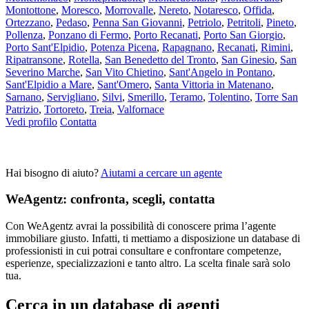
Montottone
,
Moresco
,
Morrovalle
,
Nereto
,
Notaresco
,
Offida
,
Ortezzano
,
Pedaso
,
Penna San Giovanni
,
Petriolo
,
Petritoli
,
Pineto
,
Pollenza
,
Ponzano di Fermo
,
Porto Recanati
,
Porto San Giorgio
,
Porto Sant'Elpidio
,
Potenza Picena
,
Rapagnano
,
Recanati
,
Rimini
,
Ripatransone
,
Rotella
,
San Benedetto del Tronto
,
San Ginesio
,
San
Severino Marche
,
San Vito Chietino
,
Sant'Angelo in Pontano
,
Sant'Elpidio a Mare
,
Sant'Omero
,
Santa Vittoria in Matenano
,
Sarnano
,
Servigliano
,
Silvi
,
Smerillo
,
Teramo
,
Tolentino
,
Torre San
Patrizio
,
Tortoreto
,
Treia
,
Valfornace
Vedi profilo
Contatta
Hai bisogno di aiuto?
Aiutami a cercare un agente
WeAgentz: confronta, scegli, contatta
Con WeAgentz avrai la possibilità di conoscere prima l’agente
immobiliare giusto. Infatti, ti mettiamo a disposizione un database di
professionisti in cui potrai consultare e confrontare competenze,
esperienze, specializzazioni e tanto altro. La scelta finale sarà solo
tua.
Cerca in un database di agenti