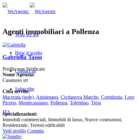
Agenti immobiliari a Pollenza
Who we are
How it works
Gabriella Tasso
Profilo non Verificato
Contact us
Nome Agenzia:
Casatasso srl
Subscribe
Città servite:
Macerata
(sede)
,
Appignano
,
Civitanova Marche
,
Corridonia
,
Loro
Piceno
,
Montecassiano
,
Pollenza
,
Tolentino
,
Treia
ITA
Specializzazioni:
Immobili commerciali, Immobili di lusso, Nuove costruzioni,
Residenziale, Terreni edificabili
Vedi profilo
Contatta